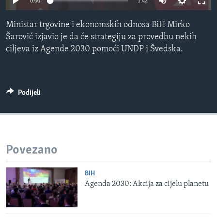
0:00
1:42
MAGAZIN
Ministar trgovine i ekonomskih odnosa BiH Mirko
O GLASU AMERIKE
Šarović izjavio je da će strategiju za provedbu nekih
ciljeva iz Agende 2030 pomoći UNDP i Švedska.
Learning English
PRATITE NAS
Podijeli
Jezici
Povezano
BIH
Agenda 2030: Akcija za cijelu planetu