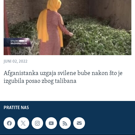
MAGAZIN
O GLASU AMERIKE
Learning English
PRATITE NAS
JUNI 02, 2022
Afganistanka uzgaja svilene bube nakon što je
Jezici
izgubila posao zbog talibana
PRATITE NAS