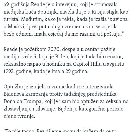
59-godišnja Reade je u intervjuu, koji je strimovala
medijska kuća Sputnjik, navela da je u Rusiju stigla kao
turista. Međutim, kako je rekla, kada je izašla iz aviona
u Moskvi, "prvi put u dugo vremena sam se osjetila
bezbjednom, imala osjećaj da me razumiju i poštuju."
Reade je početkom 2020. dospela u centar pažnje
medija tvrdeći da ju je Biden, koji je tada bio senator,
seksualno napao u hodniku na Capitol Hillu u avgustu
1993. godine, kada je imala 29 godina.
Optužbu je iznijela u vreme kada se intenzivirala
Bidenova kampanja protiv tadašnjeg predsjednika
Donalda Trumpa, koji je i sam bio optužen za seksualno
zlostavljanje i silovanje. Bijden je kategorično poricao
njene tvrdnje.
"To nije tačno. Bez dileme mogu da kažem da se to