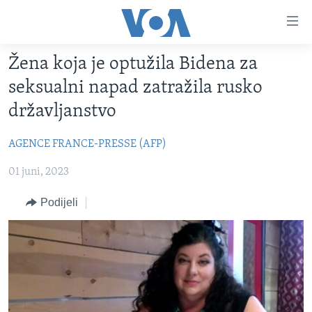
Linkovi
Pređi
na
Žena koja je optužila Bidena za
glavni
TV PROGRAM
sadržaj
seksualni napad zatražila rusko
VIDEO
Pređi
državljanstvo
na
FOTOGRAFIJE DANA
glavnu
AGENCE FRANCE-PRESSE (AFP)
VIJESTI
navigaciju
Idi
01 juni, 2023
NAUKA I TEHNOLOGIJA
SJEDINJENE AMERIČKE DRŽAVE
na
SPECIJALNI PROJEKTI
BOSNA I HERCEGOVINA
Podijeli
pretragu
KORUPCIJA
SVIJET
SLOBODA MEDIJA
ŽENSKA STRANA
IZBJEGLIČKA STRANA