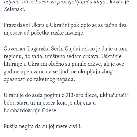
odjeću, ali se borim za prosvjetljujuću ideju",
kazao je
Zelenski.
Pravoslavni Uksrs u Ukrajini poklopio se sa tačno dva
mjeseca od početka ruske invazije.
Guverner Luganska
Serhi Gajdaj rekao je da je u tom
regionu, do sada, uništeno sedam crkava. Uskršnje
liturgije u Ukrajini obično su punile crkve, ali je ove
godine apelovano da se ljudi ne okupljaju zbog
opasnosti od raketnog napada.
U ratu je do sada poginulo 213-ero djece, uključujući i
bebu staru tri mjeseca koja je ubijena u
bombardovanju Odese.
Rusija negira da su joj mete civili.