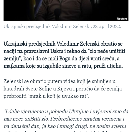
MAGAZIN
O GLASU AMERIKE
Ukrajinski predsjednik Volodimir Zelenski, 23. april 2022.
Learning English
Ukrajinski predsjednik Volodimir Zelenski obratio se
PRATITE NAS
naciji na pravoslavni Uskrs i rekao da "zlo neće uništiti
zemlju", kao i da se moli Bogu da djeci vrati sreću, a
majkama koje su izgubile sinove u ratu, pruži utjehu.
Jezici
Zelenski se obratio putem videa koji je snimljen u
katedrali Svete Sofije u Kijevu i poručio da će zemlja
prebroditi "mrak u koji je uvukao rat".
"I dalje vjerujemo u pobjedu Ukrajine i uvjereni smo da
nas neće uništiti zlo. Prebrodićemo mračna vremena i
na današnji dan, ja kao i mnogi drugi, ne nosim svjetlu