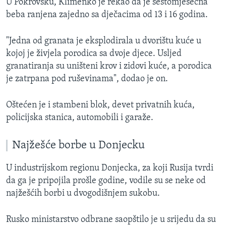
U Pokrovsku, Klimenko je rekao da je šestomjesečna
beba ranjena zajedno sa dječacima od 13 i 16 godina.
"Jedna od granata je eksplodirala u dvorištu kuće u
kojoj je živjela porodica sa dvoje djece. Usljed
granatiranja su uništeni krov i zidovi kuće, a porodica
je zatrpana pod ruševinama", dodao je on.
Oštećen je i stambeni blok, devet privatnih kuća,
policijska stanica, automobili i garaže.
Najžešće borbe u Donjecku
U industrijskom regionu Donjecka, za koji Rusija tvrdi
da ga je pripojila prošle godine, vodile su se neke od
najžešćih borbi u dvogodišnjem sukobu.
Rusko ministarstvo odbrane saopštilo je u srijedu da su