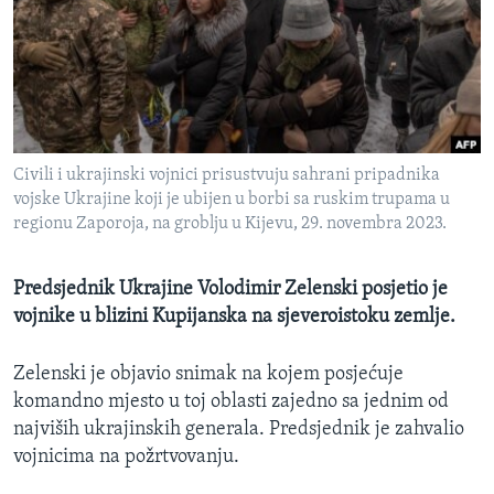
MAGAZIN
O GLASU AMERIKE
Learning English
Civili i ukrajinski vojnici prisustvuju sahrani pripadnika
PRATITE NAS
vojske Ukrajine koji je ubijen u borbi sa ruskim trupama u
regionu Zaporoja, na groblju u Kijevu, 29. novembra 2023.
Jezici
Predsjednik Ukrajine Volodimir Zelenski posjetio je
vojnike u blizini Kupijanska na sjeveroistoku zemlje.
Zelenski je objavio snimak na kojem posjećuje
komandno mjesto u toj oblasti zajedno sa jednim od
najviših ukrajinskih generala. Predsjednik je zahvalio
vojnicima na požrtvovanju.