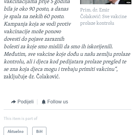
vakcinacijama prije 5 godina
bila je oko 90 posto, a danas
Prim. dr. Emir
je spala na nekih 60 posto.
Čolaković: Sve vakcine
prolaze kontrolu
Kampanja koja se vodi protiv
vakcinacije može ponovo
dovesti do pojave zaraznih
bolesti za koje smo mislili da smo ih iskorijenili.
Međutim, sve vakcine koje dođu u našu zemlju prolaze
kontrolu, ali i djeca kod pedijatara prolaze pregled te
se zna koja djeca mogu i trebaju primiti vakcinu“
,
zaključuje dr. Čolaković.
Podijeli
Follow us
This item is part of
Aktuelno
BiH