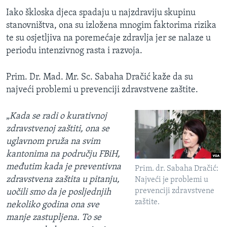
Iako škloska djeca spadaju u najzdraviju skupinu
stanovništva, ona su izložena mnogim faktorima rizika
te su osjetljiva na poremećaje zdravlja jer se nalaze u
periodu intenzivnog rasta i razvoja.
Prim. Dr. Mad. Mr. Sc. Sabaha Dračić kaže da su
najveći problemi u prevenciji zdravstvene zaštite.
„
Kada se radi o kurativnoj
zdravstvenoj zaštiti, ona se
uglavnom pruža na svim
kantonima na području FBiH,
međutim kada je preventivna
Prim. dr. Sabaha Dračić:
zdravstvena zaštita u pitanju,
Najveći je problemi u
prevenciji zdravstvene
uočili smo da je posljednjih
zaštite.
nekoliko godina ona sve
manje zastupljena. To se