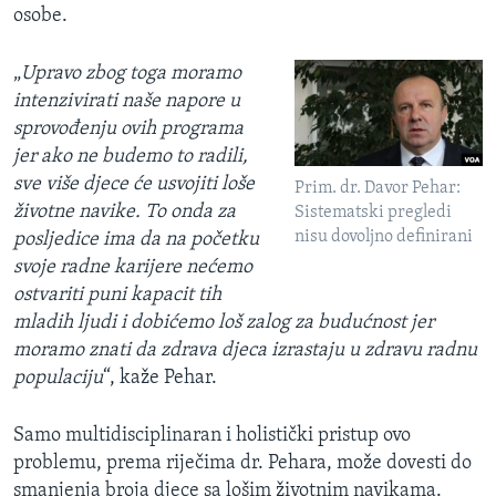
osobe.
„
Upravo zbog toga moramo
intenzivirati naše napore u
sprovođenju ovih programa
jer ako ne budemo to radili,
sve više djece će usvojiti loše
Prim. dr. Davor Pehar:
životne navike. To onda za
Sistematski pregledi
nisu dovoljno definirani
posljedice ima da na početku
svoje radne karijere nećemo
ostvariti puni kapacit tih
mladih ljudi i dobićemo loš zalog za budućnost jer
moramo znati da zdrava djeca izrastaju u zdravu radnu
populaciju
“, kaže Pehar.
Samo multidisciplinaran i holistički pristup ovo
problemu, prema riječima dr. Pehara, može dovesti do
smanjenja broja djece sa lošim životnim navikama.