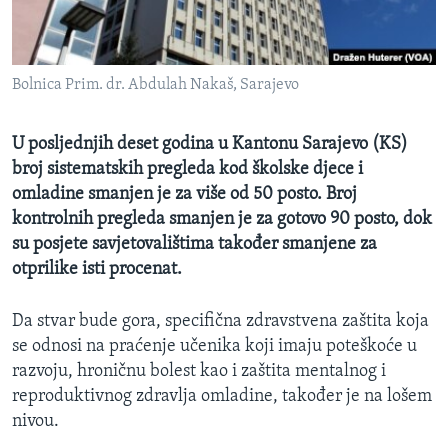
MAGAZIN
O GLASU AMERIKE
Bolnica Prim. dr. Abdulah Nakaš, Sarajevo
Learning English
U posljednjih deset godina u Kantonu Sarajevo (KS)
PRATITE NAS
broj sistematskih pregleda kod školske djece i
omladine smanjen je za više od 50 posto. Broj
kontrolnih pregleda smanjen je za gotovo 90 posto, dok
su posjete savjetovalištima također smanjene za
Jezici
otprilike isti procenat.
Da stvar bude gora, specifična zdravstvena zaštita koja
se odnosi na praćenje učenika koji imaju poteškoće u
razvoju, hroničnu bolest kao i zaštita mentalnog i
reproduktivnog zdravlja omladine, također je na lošem
nivou.