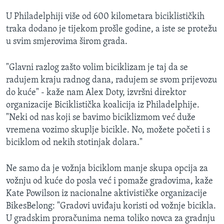
U Philadelphiji više od 600 kilometara biciklističkih
traka dodano je tijekom prošle godine, a iste se protežu
u svim smjerovima širom grada.
"Glavni razlog zašto volim biciklizam je taj da se
radujem kraju radnog dana, radujem se svom prijevozu
do kuće" - kaže nam Alex Doty, izvršni direktor
organizacije Biciklistička koalicija iz Philadelphije.
"Neki od nas koji se bavimo biciklizmom već duže
vremena vozimo skuplje bicikle. No, možete početi i s
biciklom od nekih stotinjak dolara."
Ne samo da je vožnja biciklom manje skupa opcija za
vožnju od kuće do posla već i pomaže gradovima, kaže
Kate Powilson iz nacionalne aktivističke organizacije
BikesBelong: "Gradovi uviđaju koristi od vožnje bicikla.
U gradskim proračunima nema toliko novca za gradnju