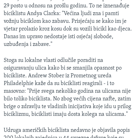
29 posto u odnosu na prošlu godinu. To ne iznenađuje
biciklistu Andya Clarka: "Većina ljudi zna i pamti
vožnju biciklom kao zabavu. Prisjećaju se kako im je
vjetar prolazio kroz kosu dok su vozili bicikl kao djeca.
Danas im upravo nedostaje isti osjećaj slobode,
uzbuđenja i zabave."
Stoga su lokalne vlasti odlučile poraditi na
osiguravanju ulica kako bi se smanjila opasnost po
bicikliste. Andrew Stober iz Prometnog ureda
Philadelphie kaže da su biciklisti reagirali - i to
masovno: "Prije svega nekoliko godina na ulicama nije
bilo toliko biciklista. No zbog većih cijena nafte, zatim
brige o zdravlju te vladinih inicijativa koje idu u prilog
biciklizmu, biciklisti imaju dosta kolega na ulicama."
Udruga američkih biciklista nedavno je objavila popis