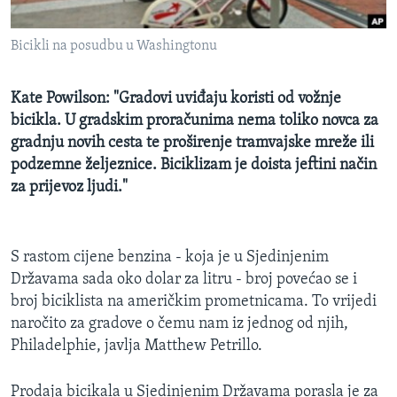
MAGAZIN
Bicikli na posudbu u Washingtonu
O GLASU AMERIKE
Learning English
Kate Powilson: "Gradovi uviđaju koristi od vožnje
bicikla. U gradskim proračunima nema toliko novca za
gradnju novih cesta te proširenje tramvajske mreže ili
PRATITE NAS
podzemne željeznice. Biciklizam je doista jeftini način
za prijevoz ljudi."
Jezici
S rastom cijene benzina - koja je u Sjedinjenim
Državama sada oko dolar za litru - broj povećao se i
broj biciklista na američkim prometnicama. To vrijedi
naročito za gradove o čemu nam iz jednog od njih,
Philadelphie, javlja Matthew Petrillo.
Prodaja bicikala u Sjedinjenim Državama porasla je za