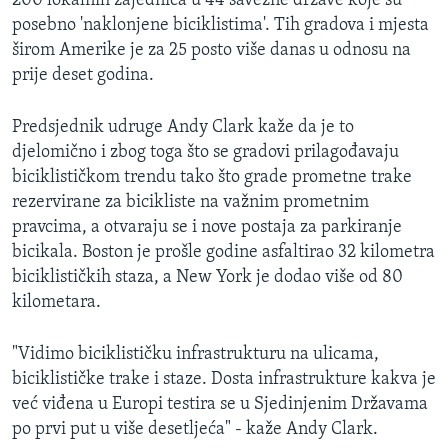
200 lokalnih zajednica u 44 savezne države koje su
posebno 'naklonjene biciklistima'. Tih gradova i mjesta
širom Amerike je za 25 posto više danas u odnosu na
prije deset godina.
Predsjednik udruge Andy Clark kaže da je to
djelomično i zbog toga što se gradovi prilagođavaju
biciklističkom trendu tako što grade prometne trake
rezervirane za bicikliste na važnim prometnim
pravcima, a otvaraju se i nove postaja za parkiranje
bicikala. Boston je prošle godine asfaltirao 32 kilometra
biciklističkih staza, a New York je dodao više od 80
kilometara.
"Vidimo biciklističku infrastrukturu na ulicama,
biciklističke trake i staze. Dosta infrastrukture kakva je
već viđena u Europi testira se u Sjedinjenim Državama
po prvi put u više desetljeća" - kaže Andy Clark.