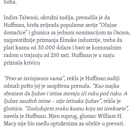
Sofia.
Indira Talwani, okružni sudija, presudila je da
Huffman, bivša zvijezda popularne serije “Očajne
domaćice” i glumica sa jednom nominacijom za Oscara,
najprestižnije priznanja filmske industrije, treba da
plati kaznu od 30.000 dolara i bavi se komunalnim
radom u trajanju od 250 sati. Huffman je u maju
priznala krivicu
“Prvo se izvinjavam vama”
, rekla je Huffman sudiji
odmah pošto joj je saopštena presuda.
“Kao majka
shvatam da ljubav i istina moraju ići ruku pod ruku. A
ljubav nauštrb istine – nije istinska ljubav”,
rekla je
glumica.
“Zaslužujem svaku kaznu koju mi izreknete”,
navela je Huffman. Njen suprug, glumac William H.
Macy​ nije bio među optuženima za učešće u prevari.