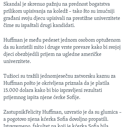
Skandal je skrenuo pažnju na prednost bogatstva
prilikom upisivanja na koledž – tako što su imućniji
građani svoju djecu upisivali na prestižne univerzitete
čime su ispaštali drugi kandidati.
Huffman je među pedeset jednom osobom optuženom
da su koristili mito i druge vrste prevare kako bi svojoj
djeci obezbjedili prijem na ugledne američke
univerzitete.
Tužioci su tražili jednomjesečnu zatvorsku kaznu za
Huffman pošto je okrivljena priznala da je platila
15.000 dolara kako bi bio ispravljeni rezultati
prijemnog ispita njene ćerke Sofije.
ZastupnikFelicity Huffman​, uzvratio je da su glumica –
a pogotovo njena kćerka Sofia dovoljno propatili.
Istovremeno, fakultet na koji je kćerka Sofia bila