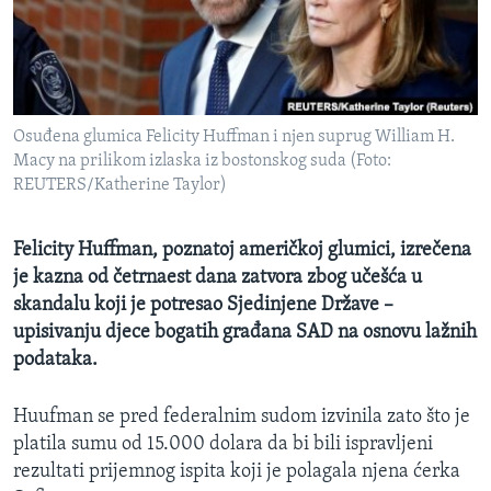
MAGAZIN
O GLASU AMERIKE
Learning English
Osuđena glumica Felicity Huffman i njen suprug William H.
Macy na prilikom izlaska iz bostonskog suda (Foto:
PRATITE NAS
REUTERS/Katherine Taylor)
Felicity Huffman​, poznatoj američkoj glumici, izrečena
je kazna od četrnaest dana zatvora zbog učešća u
Jezici
skandalu koji je potresao Sjedinjene Države –
upisivanju djece bogatih građana SAD na osnovu lažnih
podataka.
Huufman se pred federalnim sudom izvinila zato što je
platila sumu od 15.000 dolara da bi bili ispravljeni
rezultati prijemnog ispita koji je polagala njena ćerka