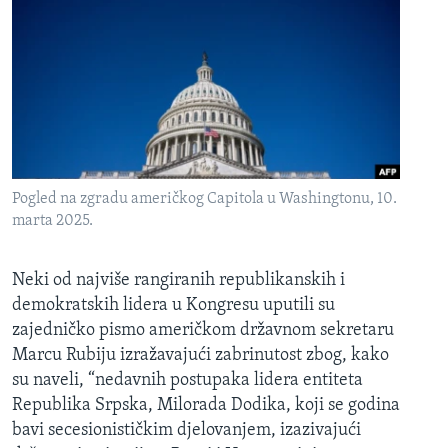
Pogled na zgradu američkog Capitola u Washingtonu, 10.
marta 2025.
Neki od najviše rangiranih republikanskih i
demokratskih lidera u Kongresu uputili su
zajedničko pismo američkom državnom sekretaru
Marcu Rubiju izražavajući zabrinutost zbog, kako
su naveli, “nedavnih postupaka lidera entiteta
Republika Srpska, Milorada Dodika, koji se godina
bavi secesionističkim djelovanjem, izazivajući