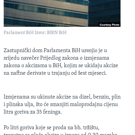
MAGAZIN
O GLASU AMERIKE
Learning English
Parlament BiH Izvor: BIRN BiH
PRATITE NAS
Zastupnički dom Parlamenta BiH usvojio je u
srijedu navečer Prijedlog zakona o izmjenama
zakona o akcizama u BiH, kojim se ukidaju akcize
na naftne derivate u trajanju od šest mjeseci.
Jezici
Izmjenama su ukinute akcize na dizel, benzin, plin
i plinska ulja, što će smanjiti maloprodajnu cijenu
litra goriva za 35 feninga.
Po litri goriva koje se proda na bh. tržištu,