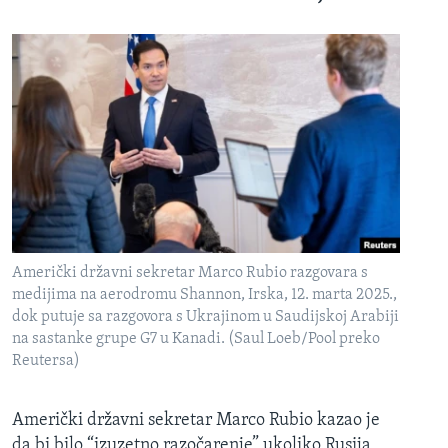
Američki državni sekretar Marco Rubio razgovara s
medijima na aerodromu Shannon, Irska, 12. marta 2025.,
dok putuje sa razgovora s Ukrajinom u Saudijskoj Arabiji
na sastanke grupe G7 u Kanadi. (Saul Loeb/Pool preko
Reutersa)
Američki državni sekretar Marco Rubio kazao je
da bi bilo “izuzetno razočarenje” ukoliko Rusija