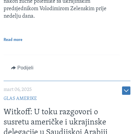
nakon žučne polemike sa ukrajinskim
predsjednikom Volodimirom Zelenskim prije
nedelju dana.
Read more
Podijeli
mart 06, 2025
GLAS AMERIKE
Witkoff: U toku razgovori o
susretu američke i ukrajinske
delegacije u Saudijskoj Arabiji