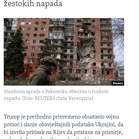
žestokih napada
Stambena zgrada u Pokrovsku oštećena u ruskom
napadu. (Foto: REUTERS/Inna Varenytsia)
Trump je prethodno privremeno obustavio vojnu
pomoć i slanje obavještajnih podataka Ukrajini, da
bi izvršio pritisak na Kijev da pristane na primirje,