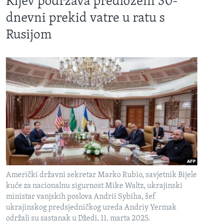
Kijev podržava predloženi 30-
dnevni prekid vatre u ratu s
Rusijom
Američki državni sekretar Marko Rubio, savjetnik Bijele
kuće za nacionalnu sigurnost Mike Waltz, ukrajinski
ministar vanjskih poslova Andrii Sybiha, šef
ukrajinskog predsjedničkog ureda Andriy Yermak
održali su sastanak u Džedi, 11. marta 2025.