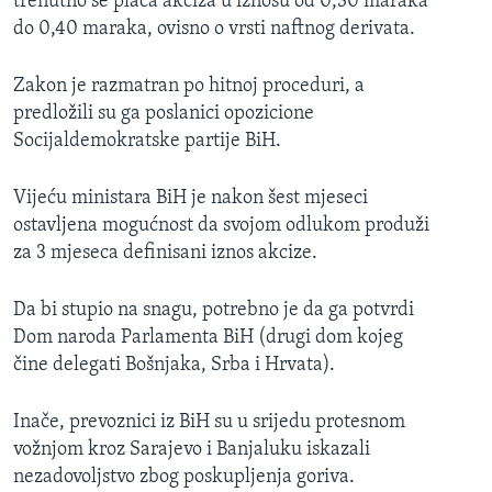
trenutno se plaća akciza u iznosu od 0,30 maraka
do 0,40 maraka, ovisno o vrsti naftnog derivata.
Zakon je razmatran po hitnoj proceduri, a
predložili su ga poslanici opozicione
Socijaldemokratske partije BiH.
Vijeću ministara BiH je nakon šest mjeseci
ostavljena mogućnost da svojom odlukom produži
za 3 mjeseca definisani iznos akcize.
Da bi stupio na snagu, potrebno je da ga potvrdi
Dom naroda Parlamenta BiH (drugi dom kojeg
čine delegati Bošnjaka, Srba i Hrvata).
Inače, prevoznici iz BiH su u srijedu protesnom
vožnjom kroz Sarajevo i Banjaluku iskazali
nezadovoljstvo zbog poskupljenja goriva.