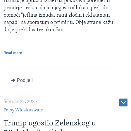
Hamas je optužio Izrael da pokušava poremetiti
primirje i rekao da je njegova odluka o prekidu
pomoći "jeftina iznuda, ratni zločin i eklatantan
napad" na sporazum o primirju. Obje strane kažu
da je prekid vatre okončan.
Read more
Podijeli
februar 28, 2025
Patsy Widakuswara
Trump ugostio Zelenskog u