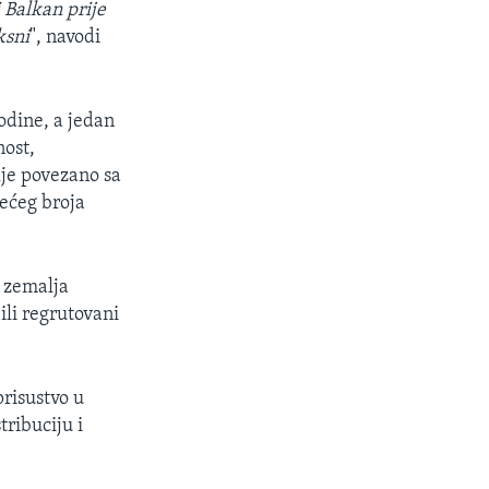
 Balkan prije
ksni
", navodi
odine, a jedan
nost,
lje povezano sa
većeg broja
h zemalja
ili regrutovani
risustvo u
tribuciju i