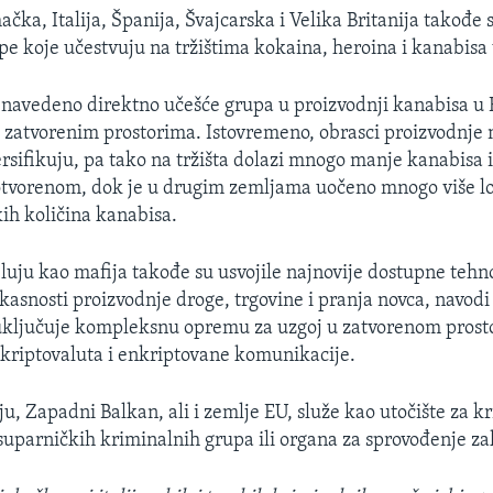
čka, Italija, Španija, Švajcarska i Velika Britanija takođe 
upe koje učestvuju na tržištima kokaina, heroina i kanabisa 
 navedeno direktno učešće grupa u proizvodnji kanabisa u 
 zatvorenim prostorima. Istovremeno, obrasci proizvodnj
rsifikuju, pa tako na tržišta dolazi mnogo manje kanabisa i
otvorenom, dok je u drugim zemljama uočeno mnogo više lo
kih količina kanabisa.
luju kao mafija takođe su usvojile najnovije dostupne tehno
kasnosti proizvodnje droge, trgovine i pranja novca, navodi
 uključuje kompleksnu opremu za uzgoj u zatvorenom prost
e kriptovaluta i enkriptovane komunikacije.
u, Zapadni Balkan, ali i zemlje EU, služe kao utočište za k
 suparničkih kriminalnih grupa ili organa za sprovođenje z