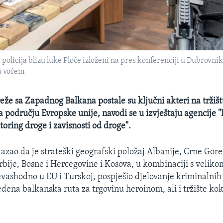
 policija blizu luke Ploče izloženi na pres konferenciji u Dubrovni
a voćem
že sa Zapadnog Balkana postale su ključni akteri na tržišt
na području Evropske unije, navodi se u izvještaju agencije 
oring droge i zavisnosti od droge".
kazao da je strateški geografski položaj Albanije, Crne Gor
bije, Bosne i Hercegovine i Kosova, u kombinaciji s velik
vashodno u EU i Turskoj, pospješio djelovanje kriminalnih
edena balkanska ruta za trgovinu heroinom, ali i tržište kok