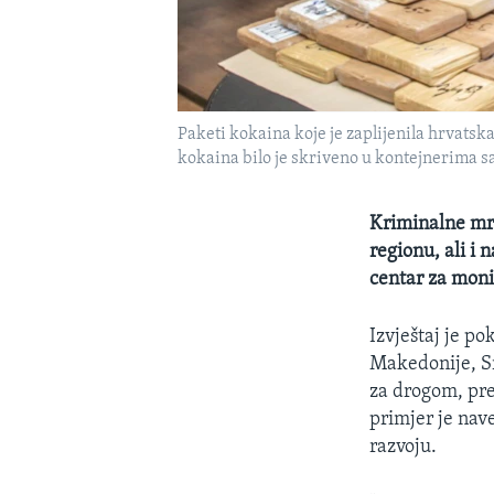
Paketi kokaina koje je zaplijenila hrvatska
kokaina bilo je skriveno u kontejnerima s
Kriminalne mre
regionu, ali i 
centar za monit
Izvještaj je po
Makedonije, Sr
za drogom, pre
primjer je nav
razvoju.