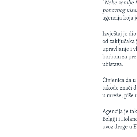
"
Neke zemlje E
ponovnog ulask
agencija koja j
Izvještaj je d
od zaključaka 
upravljanje i 
borbom za prev
ubistava.
Činjenica da u
takođe znači da
u mreže, piše u
Agencija je ta
Belgiji i Holan
uvoz droge u E