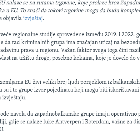
U nalaze se na rutama trgovine, koje prolaze kroz Zapadni
a u EU. To znači da tokovi trgovine mogu da budu komple
e objavila
izvještaj
.
io veće regionalne studije sprovedene između 2019. i 2022. g
je da rad kriminalnih grupa ima značajan uticaj na bezbed
vladavinu prava u regionu. Važan faktor svega toga čini nasi
last na tržištu droge, posebno kokaina, koje je dovelo do 
 zemljama EU živi veliki broj ljudi porijeklom iz balkanski
 su i te grupe izvor pojedinaca koji mogu biti iskorištavani 
 izvještaju.
kođe navela da zapadnobalkanske grupe imaju operativno p
diji, gdje se nalaze luke Antverpen i Roterdam, važne za dis
U.