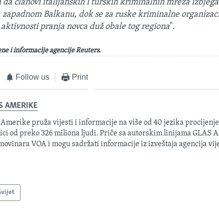
 da članovi italijanskih i turskih kriminalnih mreža izbjeg
na zapadnom Balkanu, dok se za ruske kriminalne organizac
 aktivnosti pranja novca duž obale tog regiona
".
ene i informacije agencije Reuters.
Follow us
Print
S AMERIKE
 Amerike pruža vijesti i informacije na više od 40 jezika procijenj
ici od preko 326 miliona ljudi. Priče sa autorskim linijama GLAS
 novinara VOA i mogu sadržati informacije iz izveštaja agencija vije
Svijet