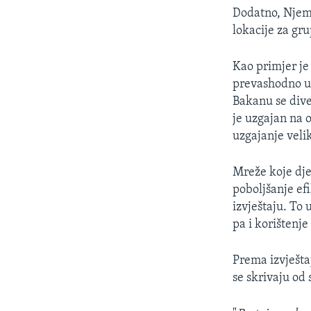
Dodatno, Njema
lokacije za gr
Kao primjer je
prevashodno u
Bakanu se dive
je uzgajan na 
uzgajanje veli
Mreže koje dje
poboljšanje efi
izvještaju. To
pa i korištenj
Prema izvještaj
se skrivaju od