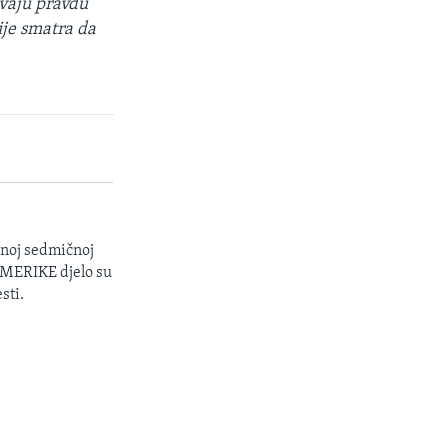
avaju pravdu
ije smatra da
enoj sedmičnoj
 AMERIKE djelo su
sti.