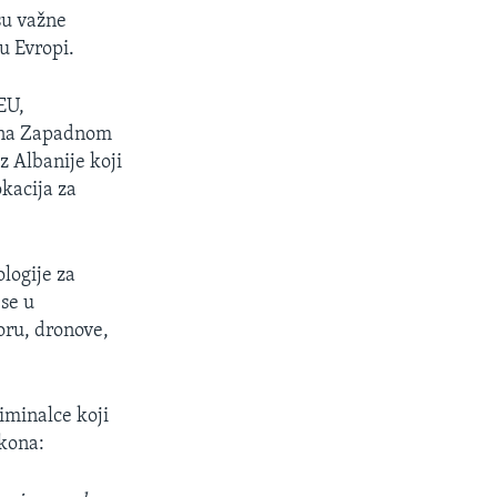
su važne
u Evropi.
EU,
e na Zapadnom
z Albanije koji
kacija za
logije za
 se u
oru, dronove,
riminalce koji
akona: