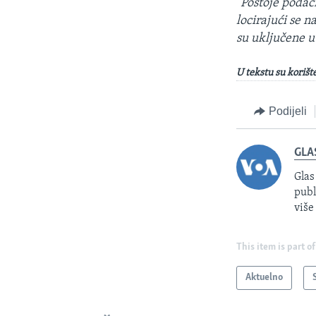
"
Postoje podaci
locirajući se 
su uključene u
U tekstu su korišt
Podijeli
GLA
Glas
publ
više
This item is part of
Aktuelno