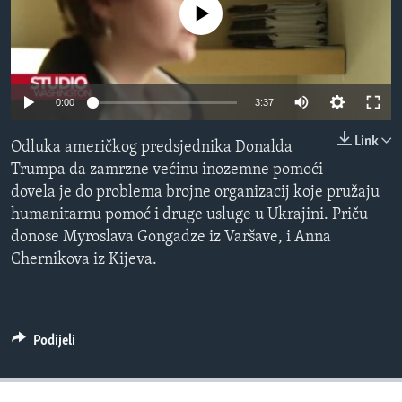
No media source currently available
MAGAZIN
O GLASU AMERIKE
Learning English
Auto
0:00
3:37
240p
Link
PRATITE NAS
Odluka američkog predsjednika Donalda
360p
Trumpa da zamrzne većinu inozemne pomoći
dovela je do problema brojne organizacij koje pružaju
480p
Auto
240p
360p
480p
humanitarnu pomoć i druge usluge u Ukrajini. Priču
720p
Jezici
donose Myroslava Gongadze iz Varšave, i Anna
720p
1080p
1080p
Chernikova iz Kijeva.
Podijeli