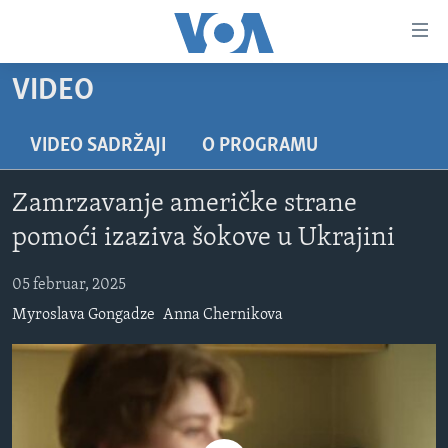
Linkovi
Pređi
na
VIDEO
glavni
TV PROGRAM
sadržaj
VIDEO
Pređi
VIDEO SADRŽAJI
O PROGRAMU
na
FOTOGRAFIJE DANA
glavnu
Zamrzavanje američke strane
VIJESTI
navigaciju
pomoći izaziva šokove u Ukrajini
Idi
NAUKA I TEHNOLOGIJA
SJEDINJENE AMERIČKE DRŽAVE
na
05 februar, 2025
SPECIJALNI PROJEKTI
BOSNA I HERCEGOVINA
pretragu
Myroslava Gongadze
Anna Chernikova
KORUPCIJA
SVIJET
SLOBODA MEDIJA
ŽENSKA STRANA
IZBJEGLIČKA STRANA