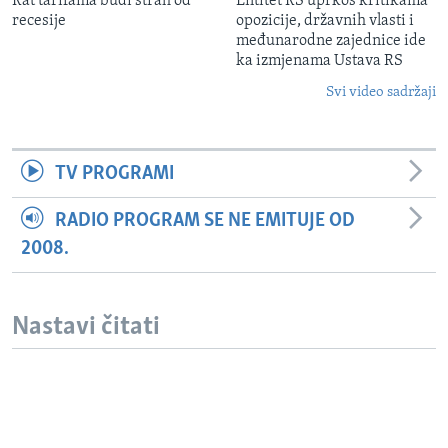
Rat tarifama budi strah od
Entitet RS uprkos kritikama
recesije
opozicije, državnih vlasti i
međunarodne zajednice ide
ka izmjenama Ustava RS
Svi video sadržaji
TV PROGRAMI
RADIO PROGRAM SE NE EMITUJE OD
2008.
Nastavi čitati