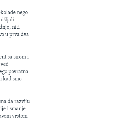
čokolade nego
išljali
nje, niti
ivo u prva dva
ent sa sirom i
 već
nego povratna
ti kad smo
ima da razviju
ije i smanje
akvom vrstom