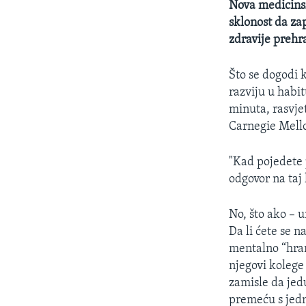
Nova medicinsk
sklonost da za
zdravije prehra
Što se dogodi 
razviju u habi
minuta, rasvje
Carnegie Mello
"Kad pojedete p
odgovor na taj 
No, što ako – u
Da li ćete se n
mentalno “hran
njegovi kolege
zamisle da jed
premeću s jed