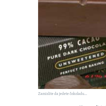
MAGAZIN
O GLASU AMERIKE
Zamislite da jedete čokoladu...