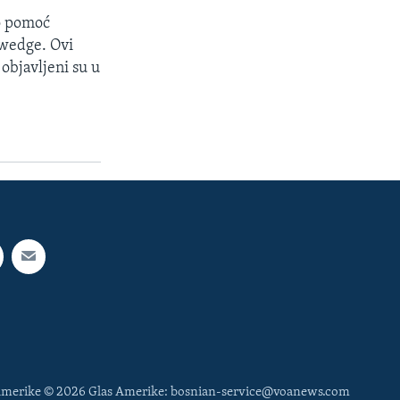
ao pomoć
ewedge. Ovi
objavljeni su u
 Amerike © 2026 Glas Amerike: bosnian-service@voanews.com