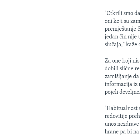
"Otkrili smo d
oni koji su zam
premještanje č
jedan čin nije 
slučaja," kaž
Za one koji nis
dobili slične r
zamišljanje da
informacija iz
pojeli dovoljn
"Habitualnost s
redovitije pre
unos nezdrave 
hrane pa bi na