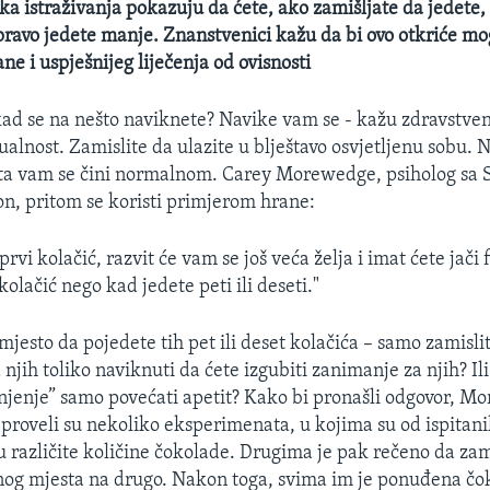
a istraživanja pokazuju da ćete, ako zamišljate da jedete, 
pravo jedete manje. Znanstvenici kažu da bi ovo otkriće mo
ne i uspješnijeg liječenja od ovisnosti
kad se na nešto naviknete? Navike vam se - kažu zdravstveni
tualnost. Zamislite da ulazite u blještavo osvjetljenu sobu.
ta vam se čini normalnom. Carey Morewedge, psiholog sa S
n, pritom se koristi primjerom hrane:
rvi kolačić, razvit će vam se još veća želja i imat ćete jači f
kolačić nego kad jedete peti ili deseti."
mjesto da pojedete tih pet ili deset kolačića – samo zamisli
a njih toliko naviknuti da ćete izgubiti zanimanje za njih? Il
jenje” samo povećati apetit? Kako bi pronašli odgovor, M
 proveli su nekoliko eksperimenata, u kojima su od ispitanik
u različite količine čokolade. Drugima je pak rečeno da za
nog mjesta na drugo. Nakon toga, svima im je ponuđena čo