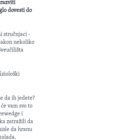
razviti
glo dovesti do
 stručnjaci -
 Nakon nekoliko
veučilišta
iziološki
te da ih jedete?
i će vam svo to
orewedge i
a zatražili da
misle da hranu
kolada.