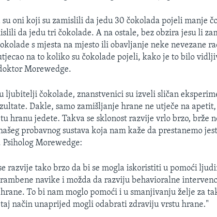
a su oni koji su zamislili da jedu 30 čokolada pojeli manje 
islili da jedu tri čokolade. A na ostale, bez obzira jesu li zam
okolade s mjesta na mjesto ili obavljanje neke nevezane rad
utjecao na to koliko su čokolade pojeli, kako je to bilo vidlj
e doktor Morewedge.
u ljubitelji čokolade, znanstvenici su izveli sličan eksperim
ezultate. Dakle, samo zamišljanje hrane ne utječe na apetit,
 tu hranu jedete. Takva se sklonost razvije vrlo brzo, brže 
 našeg probavnog sustava koja nam kaže da prestanemo jes
o. Psiholog Morewedge:
e razvije tako brzo da bi se mogla iskoristiti u pomoći ljud
hrambene navike i možda da razviju behavioralne intervenc
hrane. To bi nam moglo pomoći i u smanjivanju želje za t
 taj način unaprijed mogli odabrati zdraviju vrstu hrane."