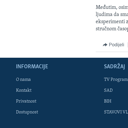
Međutim, osim 
ljudima da sma
eksperimenti z
stručnom časop
Podijeli
INFORMACIJE
SADRŽAJ
Learning English
O nama
TV Program
Kontakt
SAD
PRATITE NAS
Privatnost
BIH
Dostupnost
STAVOVI V
Jezici