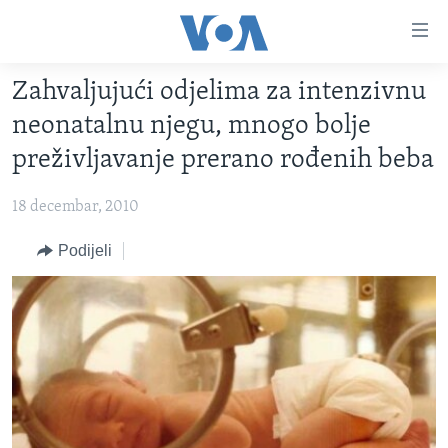
Linkovi
Pređi
na
Zahvaljujući odjelima za intenzivnu
glavni
TV PROGRAM
sadržaj
neonatalnu njegu, mnogo bolje
VIDEO
Pređi
preživljavanje prerano rođenih beba
na
FOTOGRAFIJE DANA
glavnu
18 decembar, 2010
VIJESTI
navigaciju
Idi
NAUKA I TEHNOLOGIJA
Podijeli
SJEDINJENE AMERIČKE DRŽAVE
na
SPECIJALNI PROJEKTI
BOSNA I HERCEGOVINA
pretragu
KORUPCIJA
SVIJET
SLOBODA MEDIJA
ŽENSKA STRANA
IZBJEGLIČKA STRANA