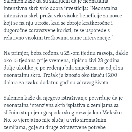
Salomon kaže da su zaključili da je neonatalna
intenzivna skrb vrlo dobra investicija: "Neonatalna
intenzivna skrb pruža vrlo visoke beneficije za novce
koji se na nju utroše, kad se zbroje kratkoročne i
dugoročne zdravstvene koristi, te se usporede s
relativno visokim troškovima same intervencije."
Na primjer, beba rođena u 25.-om tjednu razvoja, dakle
oko 15 tjedana prije vremena, tipično živi 28 godina
dulje ukoliko je po rođenju bila smještena na odjel za
neonatalnu skrb. Trošak je iznosio oko tisuću i 200
dolara za svaku dodatnu godinu zdravog života.
Salomon kaže da njegovo istraživanje potvrđuje da je
neonatalna intenzivna skrb isplativa u zemljama sa
sličnim stupnjem gospodarskog razvoja kao Meksiko.
No, to vjerojatno nije slučaj u vrlo siromašnim
zemljama, gdje su druge zdravstvene potrebe