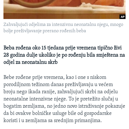
MAGAZIN
O GLASU AMERIKE
Zahvaljujući odjelima za intenzivnu neonatalnu njegu, mnogo
Learning English
bolje preživljavanje prerano rođenih beba
PRATITE NAS
Beba rođena oko 15 tjedana prije vremena tipično živi
28 godina dulje ukoliko je po rođenju bila smještena na
odjel za neonatalnu skrb
Jezici
Bebe rođene prije vremena, kao i one s niskom
porodiljnom težinom danas preživljavaju u većem
broju nego ikada ranije, zahvaljujući skrbi na odjelu
neonatalne intenzivne njege. To je pretežito slučaj u
bogatim zemljama, no jedno novo istraživanje pokazuje
da bi ovakve bolničke usluge bile od gospodarske
koristi i u zemljama sa srednjim primanjima.