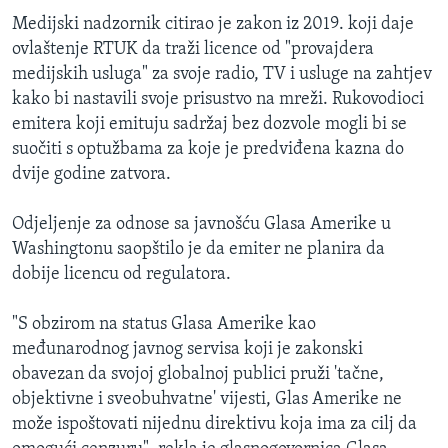
Medijski nadzornik citirao je zakon iz 2019. koji daje
ovlaštenje RTUK da traži licence od "provajdera
medijskih usluga" za svoje radio, TV i usluge na zahtjev
kako bi nastavili svoje prisustvo na mreži. Rukovodioci
emitera koji emituju sadržaj bez dozvole mogli bi se
suočiti s optužbama za koje je predviđena kazna do
dvije godine zatvora.
Odjeljenje za odnose sa javnošću Glasa Amerike u
Washingtonu saopštilo je da emiter ne planira da
dobije licencu od regulatora.
"S obzirom na status Glasa Amerike kao
međunarodnog javnog servisa koji je zakonski
obavezan da svojoj globalnoj publici pruži 'tačne,
objektivne i sveobuhvatne' vijesti, Glas Amerike ne
može ispoštovati nijednu direktivu koja ima za cilj da