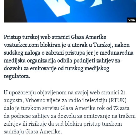
MAGAZIN
O GLASU AMERIKE
Learning English
Pristup turskoj web stranici Glasa Amerike
voaturkce.com blokiran je u utorak u Turskoj, nakon
PRATITE NAS
sudskog naloga o zabrani pristupa jer je međunarodna
medijska organizacija odbila podnijeti zahtjev za
dozvolu za emitovanje od turskog medijskog
regulatora.
Jezici
U upozorenju objavljenom na svojoj web stranici 21.
augusta, Vrhovno vijeće za radio i televiziju (RTUK)
dalo je turskom servisu Glasa Amerike rok od 72 sata
da podnese zahtjev za dozvolu za emitovanje na traženi
zahtjev ili rizikuje da sud blokira pristup turskom
sadržaju Glasa Amerike.