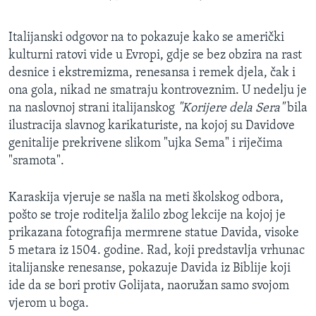
Italijanski odgovor na to pokazuje kako se američki
kulturni ratovi vide u Evropi, gdje se bez obzira na rast
desnice i ekstremizma, renesansa i remek djela, čak i
ona gola, nikad ne smatraju kontroveznim. U nedelju je
na naslovnoj strani italijanskog
"Korijere dela Sera"
bila
ilustracija slavnog karikaturiste, na kojoj su Davidove
genitalije prekrivene slikom "ujka Sema" i riječima
"sramota".
Karaskija vjeruje se našla na meti školskog odbora,
pošto se troje roditelja žalilo zbog lekcije na kojoj je
prikazana fotografija mermrene statue Davida, visoke
5 metara iz 1504. godine. Rad, koji predstavlja vrhunac
italijanske renesanse, pokazuje Davida iz Biblije koji
ide da se bori protiv Golijata, naoružan samo svojom
vjerom u boga.