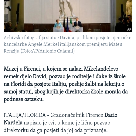
MAGAZIN
O GLASU AMERIKE
Learning English
Arhivska fotografija statue Davida, prilikom posjete njemačke
kancelarke Angele Merkel italijanskom premijeru Mateu
PRATITE NAS
Renziju (Foto:AP/Antonio Calanni)
Muzej u Firenci, u kojem se nalazi Mikelanđelovo
remek djelo David, pozvao je roditelje i đake iz škole
Jezici
na Floridi da posjete Italiju, poslije žalbi na lekciju o
samoj statui, zbog kojih je direktorka škole morala da
podnese ostavku.
ITALIJA/FLORIDA - Gradonačelnik Firence
Dario
Nardela
napisao je tvit u kome je lično pozvao
direktorku da ga posjeti da joj oda priznanje.