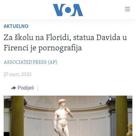
Linkovi
Pređi
na
AKTUELNO
glavni
TV PROGRAM
sadržaj
Za školu na Floridi, statua Davida u
VIDEO
Pređi
Firenci je pornografija
na
FOTOGRAFIJE DANA
glavnu
ASSOCIATED PRESS (AP)
VIJESTI
navigaciju
Idi
27 mart, 2023
NAUKA I TEHNOLOGIJA
SJEDINJENE AMERIČKE DRŽAVE
na
SPECIJALNI PROJEKTI
BOSNA I HERCEGOVINA
Podijeli
pretragu
KORUPCIJA
SVIJET
SLOBODA MEDIJA
ŽENSKA STRANA
IZBJEGLIČKA STRANA