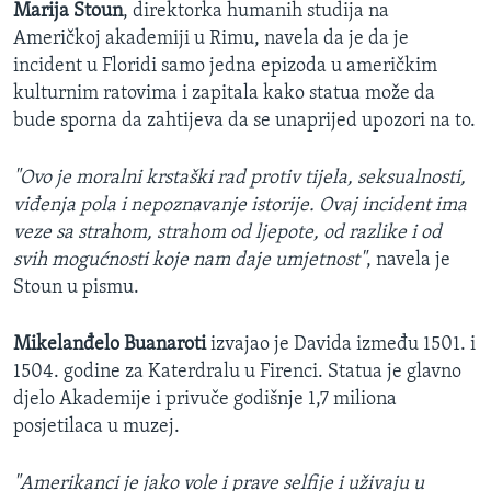
Marija Stoun
, direktorka humanih studija na
Američkoj akademiji u Rimu, navela da je da je
incident u Floridi samo jedna epizoda u američkim
kulturnim ratovima i zapitala kako statua može da
bude sporna da zahtijeva da se unaprijed upozori na to.
"Ovo je moralni krstaški rad protiv tijela, seksualnosti,
viđenja pola i nepoznavanje istorije. Ovaj incident ima
veze sa strahom, strahom od ljepote, od razlike i od
svih mogućnosti koje nam daje umjetnost"
, navela je
Stoun u pismu.
Mikelanđelo Buanaroti
izvajao je Davida između 1501. i
1504. godine za Katerdralu u Firenci. Statua je glavno
djelo Akademije i privuče godišnje 1,7 miliona
posjetilaca u muzej.
"Amerikanci je jako vole i prave selfije i uživaju u