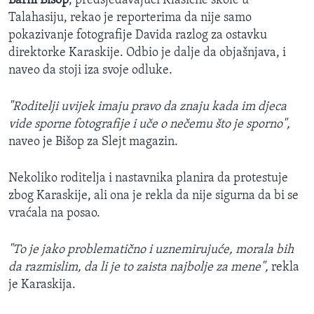
Barni Bišop
, predsjedavajući Klasične škole u
Talahasiju, rekao je reporterima da nije samo
pokazivanje fotografije Davida razlog za ostavku
direktorke Karaskije. Odbio je dalje da objašnjava, i
naveo da stoji iza svoje odluke.
"Roditelji uvijek imaju pravo da znaju kada im djeca
vide sporne fotografije i uče o nečemu što je sporno",
naveo je Bišop za Slejt magazin.
Nekoliko roditelja i nastavnika planira da protestuje
zbog Karaskije, ali ona je rekla da nije sigurna da bi se
vraćala na posao.
"To je jako problematično i uznemirujuće, morala bih
da razmislim, da li je to zaista najbolje za mene",
rekla
je Karaskija.