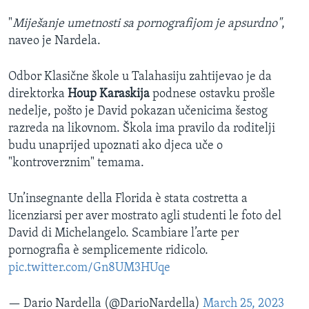
"
Miješanje umetnosti sa pornografijom je apsurdno"
,
naveo je Nardela.
Odbor Klasične škole u Talahasiju zahtijevao je da
direktorka
Houp Karaskija
podnese ostavku prošle
nedelje, pošto je David pokazan učenicima šestog
razreda na likovnom. Škola ima pravilo da roditelji
budu unaprijed upoznati ako djeca uče o
"kontroverznim" temama.
Un’insegnante della Florida è stata costretta a
licenziarsi per aver mostrato agli studenti le foto del
David di Michelangelo. Scambiare l’arte per
pornografia è semplicemente ridicolo.
pic.twitter.com/Gn8UM3HUqe
— Dario Nardella (@DarioNardella)
March 25, 2023