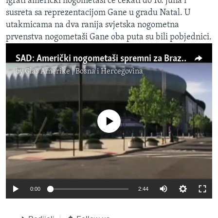
igrati američki nogometaši će čekati do 16. juna i
susreta sa reprezentacijom Gane u gradu Natal. U
utakmicama na dva ranija svjetska nogometna
prvenstva nogometaši Gane oba puta su bili pobjednici.
SAD: Američki nogometaši spremni za Brazil
by
Glas Amerike | Bosna i Hercegovina
No media source currently available
0:00
2:44