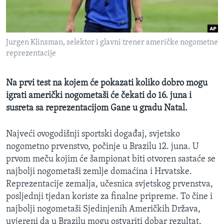
MAGAZIN
O GLASU AMERIKE
Jurgen Klinsman, selektor i glavni trener američke nogometne
Learning English
reprezentacije
PRATITE NAS
Na prvi test na kojem će pokazati koliko dobro mogu
igrati američki nogometaši će čekati do 16. juna i
susreta sa reprezentacijom Gane u gradu Natal.
Jezici
Najveći ovogodišnji sportski događaj, svjetsko
nogometno prvenstvo, počinje u Brazilu 12. juna. U
prvom meču kojim će šampionat biti otvoren sastaće se
najbolji nogometaši zemlje domaćina i Hrvatske.
Reprezentacije zemalja, učesnica svjetskog prvenstva,
posljednji tjedan koriste za finalne pripreme. To čine i
najbolji nogometaši Sjedinjenih Američkih Država,
uvjereni da u Brazilu mogu ostvariti dobar rezultat.