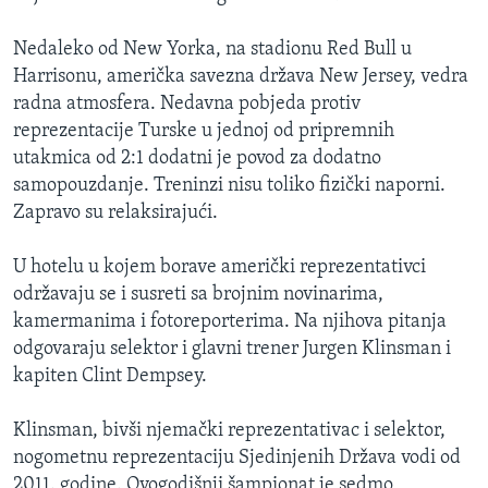
Nedaleko od New Yorka, na stadionu Red Bull u
Harrisonu, američka savezna država New Jersey, vedra
radna atmosfera. Nedavna pobjeda protiv
reprezentacije Turske u jednoj od pripremnih
utakmica od 2:1 dodatni je povod za dodatno
samopouzdanje. Treninzi nisu toliko fizički naporni.
Zapravo su relaksirajući.
U hotelu u kojem borave američki reprezentativci
održavaju se i susreti sa brojnim novinarima,
kamermanima i fotoreporterima. Na njihova pitanja
odgovaraju selektor i glavni trener Jurgen Klinsman i
kapiten Clint Dempsey.
Klinsman, bivši njemački reprezentativac i selektor,
nogometnu reprezentaciju Sjedinjenih Država vodi od
2011. godine. Ovogodišnji šampionat je sedmo