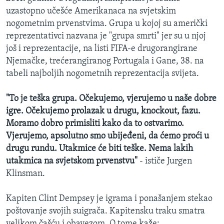
uzastopno učešće Amerikanaca na svjetskim
nogometnim prvenstvima. Grupa u kojoj su američki
reprezentativci nazvana je "grupa smrti" jer su u njoj
još i reprezentacije, na listi FIFA-e drugorangirane
Njemačke, trećerangiranog Portugala i Gane, 38. na
tabeli najboljih nogometnih reprezentacija svijeta.
"To je teška grupa. Očekujemo, vjerujemo u naše dobre
igre. Očekujemo prolazak u drugu, knockout, fazu.
Moramo dobro primisliti kako da to ostvarimo.
Vjerujemo, apsolutno smo ubijeđeni, da ćemo proći u
drugu rundu. Utakmice će biti teške. Nema lakih
utakmica na svjetskom prvenstvu"
- ističe Jurgen
Klinsman.
Kapiten Clint Dempsey je igrama i ponašanjem stekao
poštovanje svojih suigrača. Kapitensku traku smatra
velikom čašću i obavezom. O tome kaže: