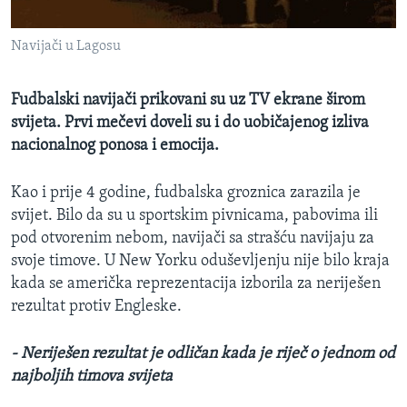
MAGAZIN
Navijači u Lagosu
O GLASU AMERIKE
Learning English
Fudbalski navijači prikovani su uz TV ekrane širom
svijeta. Prvi mečevi doveli su i do uobičajenog izliva
nacionalnog ponosa i emocija.
PRATITE NAS
Kao i prije 4 godine, fudbalska groznica zarazila je
svijet. Bilo da su u sportskim pivnicama, pabovima ili
Jezici
pod otvorenim nebom, navijači sa strašću navijaju za
svoje timove. U New Yorku oduševljenju nije bilo kraja
kada se američka reprezentacija izborila za neriješen
rezultat protiv Engleske.
- Neriješen rezultat je odličan kada je riječ o jednom od
najboljih timova svijeta