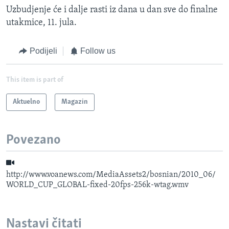
Uzbudjenje će i dalje rasti iz dana u dan sve do finalne
utakmice, 11. jula.
Podijeli
Follow us
This item is part of
Aktuelno
Magazin
Povezano
http://www.voanews.com/MediaAssets2/bosnian/2010_06/
WORLD_CUP_GLOBAL-fixed-20fps-256k-wtag.wmv
Nastavi čitati