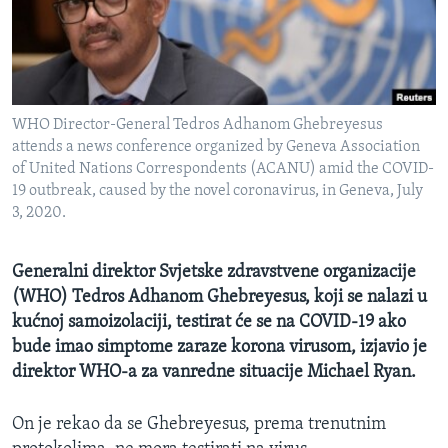
MAGAZIN
O GLASU AMERIKE
Learning English
WHO Director-General Tedros Adhanom Ghebreyesus
attends a news conference organized by Geneva Association
PRATITE NAS
of United Nations Correspondents (ACANU) amid the COVID-
19 outbreak, caused by the novel coronavirus, in Geneva, July
3, 2020.
Jezici
Generalni direktor Svjetske zdravstvene organizacije
(WHO) Tedros Adhanom Ghebreyesus, koji se nalazi u
kućnoj samoizolaciji, testirat će se na COVID-19 ako
bude imao simptome zaraze korona virusom, izjavio je
direktor WHO-a za vanredne situacije Michael Ryan.
On je rekao da se Ghebreyesus, prema trenutnim