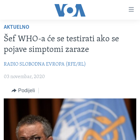
Linkovi
Pređi
na
AKTUELNO
glavni
TV PROGRAM
sadržaj
Šef WHO-a će se testirati ako se
VIDEO
Pređi
pojave simptomi zaraze
na
FOTOGRAFIJE DANA
glavnu
RADIO SLOBODNA EVROPA (RFE/RL)
VIJESTI
navigaciju
Idi
03 novembar, 2020
NAUKA I TEHNOLOGIJA
SJEDINJENE AMERIČKE DRŽAVE
na
SPECIJALNI PROJEKTI
BOSNA I HERCEGOVINA
Podijeli
pretragu
KORUPCIJA
SVIJET
SLOBODA MEDIJA
ŽENSKA STRANA
IZBJEGLIČKA STRANA