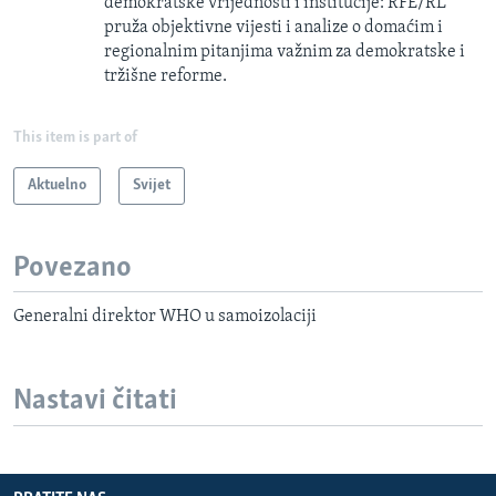
demokratske vrijednosti i institucije: RFE/RL
pruža objektivne vijesti i analize o domaćim i
regionalnim pitanjima važnim za demokratske i
tržišne reforme.
This item is part of
Aktuelno
Svijet
Povezano
Generalni direktor WHO u samoizolaciji
Nastavi čitati