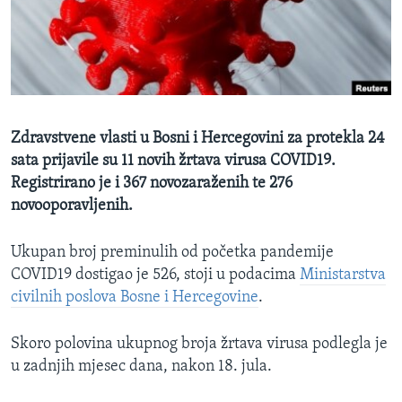
MAGAZIN
O GLASU AMERIKE
Learning English
Zdravstvene vlasti u Bosni i Hercegovini za protekla 24
PRATITE NAS
sata prijavile su 11 novih žrtava virusa COVID19.
Registrirano je i 367 novozaraženih te 276
novooporavljenih.
Jezici
Ukupan broj preminulih od početka pandemije
COVID19 dostigao je 526, stoji u podacima
Ministarstva
civilnih poslova Bosne i Hercegovine
.
Skoro polovina ukupnog broja žrtava virusa podlegla je
u zadnjih mjesec dana, nakon 18. jula.