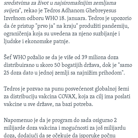
sredstvima za život u najsiromašnijim zemljama
svijeta
", rekao je Tedros Adhanom Ghebreyesus
Izvršnom odboru WHO 18. januara. Tedros je upozorio
da će pristup "prvo ja" na kraju" produžiti pandemiju,
ograničenja koja su uvedena za njeno suzbijanje i
ljudske i ekonomske patnje.
Šef WHO požalio se da je više od 39 miliona doza
distribuirano u skoro 50 bogatijih država, dok je "samo
25 doza dato u jednoj zemlji sa najnižim prihodom".
Tedros je pozvao na punu posvećenost globalnoj šemi
za distribuciju vakcina COVAX, koja za cilj ima poslati
vakcine u sve države, na bazi potreba.
Napomenuo je da je program do sada osigurao 2
milijarde doza vakcina i mogućnosti za još milijardu
doza, dodajući da se očekuje da isporuke počnu