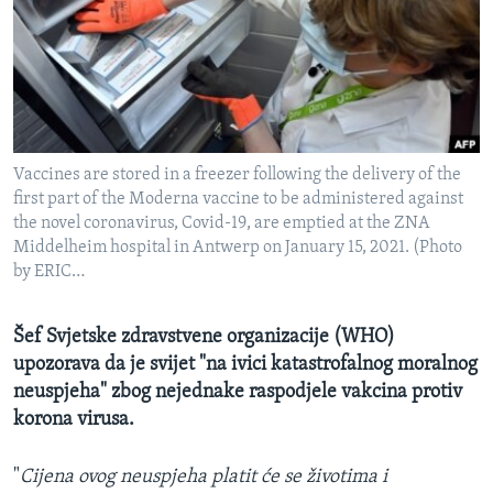
MAGAZIN
O GLASU AMERIKE
Learning English
Vaccines are stored in a freezer following the delivery of the
PRATITE NAS
first part of the Moderna vaccine to be administered against
the novel coronavirus, Covid-19, are emptied at the ZNA
Middelheim hospital in Antwerp on January 15, 2021. (Photo
by ERIC…
Jezici
Šef Svjetske zdravstvene organizacije (WHO)
upozorava da je svijet "na ivici katastrofalnog moralnog
neuspjeha" zbog nejednake raspodjele vakcina protiv
korona virusa.
"
Cijena ovog neuspjeha platit će se životima i