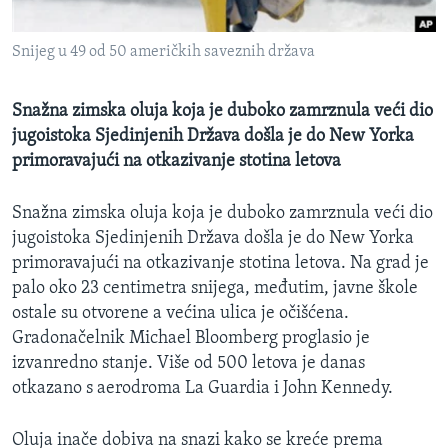
MAGAZIN
Snijeg u 49 od 50 američkih saveznih država
O GLASU AMERIKE
Learning English
Snažna zimska oluja koja je duboko zamrznula veći dio
jugoistoka Sjedinjenih Država došla je do New Yorka
primoravajući na otkazivanje stotina letova
PRATITE NAS
Snažna zimska oluja koja je duboko zamrznula veći dio
jugoistoka Sjedinjenih Država došla je do New Yorka
Jezici
primoravajući na otkazivanje stotina letova. Na grad je
palo oko 23 centimetra snijega, međutim, javne škole
ostale su otvorene a većina ulica je očišćena.
Gradonačelnik Michael Bloomberg proglasio je
izvanredno stanje. Više od 500 letova je danas
otkazano s aerodroma La Guardia i John Kennedy.
Oluja inače dobiva na snazi kako se kreće prema