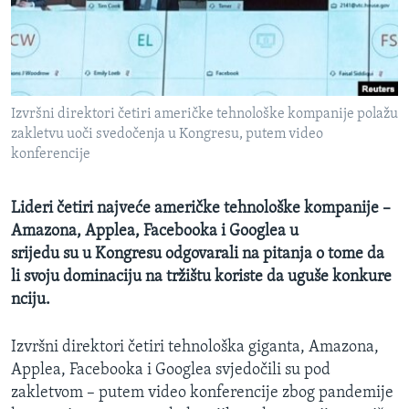
MAGAZIN
O GLASU AMERIKE
Learning English
Izvršni direktori četiri američke tehnološke kompanije polažu
zakletvu uoči svedočenja u Kongresu, putem video
PRATITE NAS
konferencije
Lideri četiri najveće američke tehnološke kompanije –
Amazona, Applea, Facebooka i Googlea u
Jezici
srijedu su u Kongresu odgovarali na pitanja o tome da
li svoju dominaciju na tržištu koriste da uguše konkure
nciju.
Izvršni direktori četiri tehnološka giganta, Amazona,
Applea, Facebooka i Googlea svjedočili su pod
zakletvom – putem video konferencije zbog pandemije