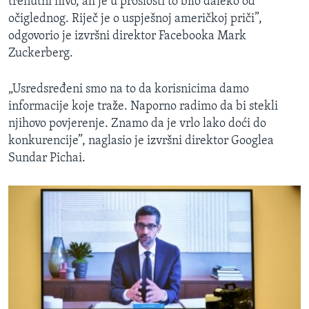
trenutni nivo, ali je u prošlosti to bilo daleko od
očiglednog. Riječ je o uspješnoj američkoj priči”,
odgovorio je izvršni direktor Facebooka Mark
Zuckerberg​.
„Usredsređeni smo na to da korisnicima damo
informacije koje traže. Naporno radimo da bi stekli
njihovo povjerenje. Znamo da je vrlo lako doći do
konkurencije”, naglasio je izvršni direktor Googlea
Sundar Pichai.