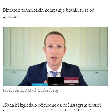
Direktori tehnoloških kompanije branili su se od
optužbi.
Facebook CEO Mark Zuckerberg
„Sada bi izgledalo očigledno da će Instagram dostići