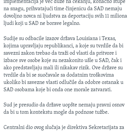
implementacija je već duže na čekanju, konačno stupe
na snagu, prihvatajući time činjenicu da SAD nemaju
dovoljno novca ni ljudstva za deportaciju svih 11 miliona
ljudi koji u SAD ne borave legalno.
Sudije su odbacile izazov država Louisiana i Texas,
kojima upravljaju republikanci, a koje su tvrdile da bi
savezni zakon trebao da traži od vlasti da pritvore i
izbace sve osobe koje su nezakonito ušle u SAD, čak i
ako predstavljaju mali ili nikakav rizik. Ove države su
tvrdile da bi se suočavale sa dodatnim troškovima
ukoliko bi savezne vlasti odlučile da odobre ostanak u
SAD osobama koje bi onda one morale zatvarati.
Sud je presudio da države uopšte nemaju pravni osnov
da bi u tom kontekstu mogle da podnose tužbe.
Centralni dio ovog slučaja je direktiva Sekretarijata za