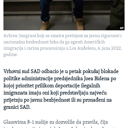
MAGAZIN
O GLASU AMERIKE
Learning English
Arhiva: Imigrant koji se smatra pretnjom za javnu sigurnost i
nacionalnu bezbednost čeka da ga agenti Američkih
PRATITE NAS
imigracija i carina procesuiraju u Los Anđelesu, 6. juna 2022.
godine.
Vrhovni sud SAD odbacio je u petak pokušaj blokade
Jezici
politike administracije predsjednika Joea Bidena po
kojoj prioritet prilikom deportacije ilegalnih
imigranata imaju oni koji predstavljaju najveću
prijetnju po javnu bezbjednost ili su pronađeni na
granici SAD.
Glasovima 8-1 sudije su dozvolile da pravila, čija