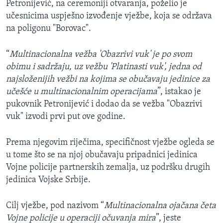
Petronijević, na ceremoniji otvaranja, poželio je
učesnicima uspješno izvođenje vježbe, koja se održava
na poligonu "Borovac".
“
Multinacionalna vežba 'Obazrivi vuk' je po svom
obimu i sadržaju, uz vežbu 'Platinasti vuk', jedna od
najsloženijih vežbi na kojima se obučavaju jedinice za
učešće u multinacionalnim operacijama
”, istakao je
pukovnik Petronijević i dodao da se vežba "Obazrivi
vuk" izvodi prvi put ove godine.
Prema njegovim riječima, specifičnost vježbe ogleda se
u tome što se na njoj obučavaju pripadnici jedinica
Vojne policije partnerskih zemalja, uz podršku drugih
jedinica Vojske Srbije.
Cilj vježbe, pod nazivom “
Multinacionalna ojačana četa
Vojne policije u operaciji očuvanja mira
”, jeste