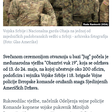
MAGAZIN
O GLASU AMERIKE
Learning English
Vojska Srbije i Nacionalna garda Ohaja na jednoj od
zajedničkih padobranskih vežbi u Srbiji - arhivska fotografija
PRATITE NAS
(Foto: Glas Amerike)
Svečanom ceremonijom otvaranja u bazi "Jug" počela je
međunarodna vježba "Obazrivi vuk 19", koja se održava
Jezici
od 13. do 24. maja, na kojoj učestvuje oko 200 oficira,
podoficira i vojnika Vojske Srbije i 18. brigade Vojne
policije Evropske komande oružanih snaga Sjedinjenih
Američkih Država.
Rukovodilac vježbe, načelnik Odeljenja vojne policije
Komande kopnene vojske pukovnik Miroljub