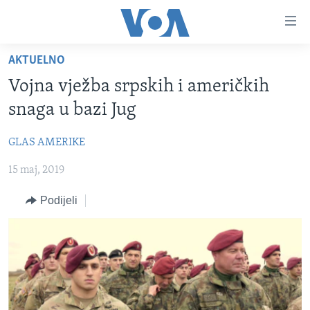
Linkovi
Pređi
na
AKTUELNO
glavni
TV PROGRAM
sadržaj
Vojna vježba srpskih i američkih
VIDEO
Pređi
snaga u bazi Jug
na
FOTOGRAFIJE DANA
glavnu
GLAS AMERIKE
VIJESTI
navigaciju
Idi
15 maj, 2019
NAUKA I TEHNOLOGIJA
SJEDINJENE AMERIČKE DRŽAVE
na
SPECIJALNI PROJEKTI
BOSNA I HERCEGOVINA
Podijeli
pretragu
KORUPCIJA
SVIJET
SLOBODA MEDIJA
ŽENSKA STRANA
IZBJEGLIČKA STRANA