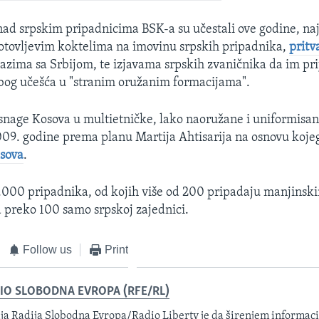
e nad srpskim pripadnicima BSK-a su učestali ove godine, naj
tovljevim koktelima na imovinu srpskih pripadnika,
prit
azima sa Srbijom, te izjavama srpskih zvaničnika da im prij
bog učešća u "stranim oružanim formacijama".
nage Kosova u multietničke, lako naoružane i uniformisan
09. godine prema planu Martija Ahtisarija na osnovu kojeg
osova
.
2.000 pripadnika, od kojih više od 200 pripadaju manjinsk
 preko 100 samo srpskoj zajednici.
Follow us
Print
IO SLOBODNA EVROPA (RFE/RL)
ja Radija Slobodna Evropa/Radio Liberty je da širenjem informacij