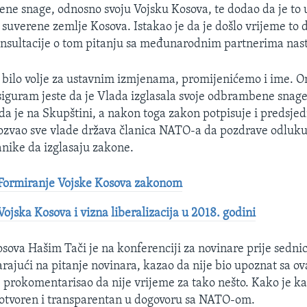
ne snage, odnosno svoju Vojsku Kosova, te dodao da je to 
suverene zemlje Kosova. Istakao je da je došlo vrijeme to da
nsultacije o tom pitanju sa međunarodnim partnerima nast
bilo volje za ustavnim izmjenama, promijenićemo i ime. O
iguram jeste da je Vlada izglasala svoje odbrambene snage,
ada je na Skupštini, a nakon toga zakon potpisuje i predsje
pozvao sve vlade država članica NATO-a da pozdrave odluk
anike da izglasaju zakone.
 Formiranje Vojske Kosova zakonom
ojska Kosova i vizna liberalizacija u 2018. godini
sova Hašim Tači je na konferenciji za novinare prije sedni
rajući na pitanje novinara, kazao da nije bio upoznat sa 
e prokomentarisao da nije vrijeme za tako nešto. Kako je ka
 otvoren i transparentan u dogovoru sa NATO-om.