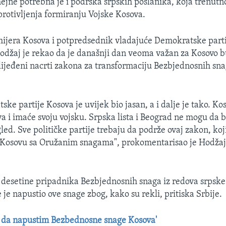
ejne potrebna je i podrška srpskih poslanika, koja trenutno
protivljenja formiranju Vojske Kosova.
ijera Kosova i potpredsednik vladajuće Demokratske part
džaj je rekao da je današnji dan veoma važan za Kosovo b
lijeđeni nacrti zakona za transformaciju Bezbjednosnih sn
ke partije Kosova je uvijek bio jasan, a i dalje je tako. Kos
a i imaće svoju vojsku. Srpska lista i Beograd ne mogu da b
ed. Sve političke partije trebaju da podrže ovaj zakon, koji
e Kosovu sa Oružanim snagama", prokomentarisao je Hodžaj
 desetine pripadnika Bezbjednosnih snaga iz redova srpske
 je napustio ove snage zbog, kako su rekli, pritiska Srbije.
 da napustim Bezbednosne snage Kosova'