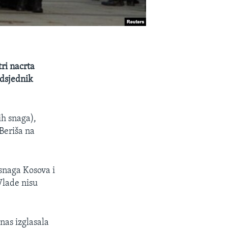
ri nacrta
edsjednik
ih snaga),
Beriša na
snaga Kosova i
Vlade nisu
nas izglasala