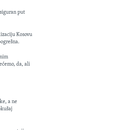
 siguran put
lizaciju Kosovu
pogrešna.
dnim
ećemo, da, ali
ke, a ne
okušaj