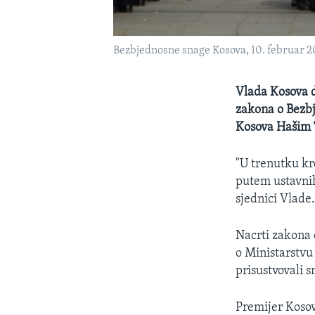
Bezbjednosne snage Kosova, 10. februar 2
Vlada Kosova d
zakona o Bezb
Kosova Hašim 
"U trenutku kre
putem ustavnih
sjednici Vlade
Nacrti zakona 
o Ministarstvu
prisustvovali s
Premijer Kosov