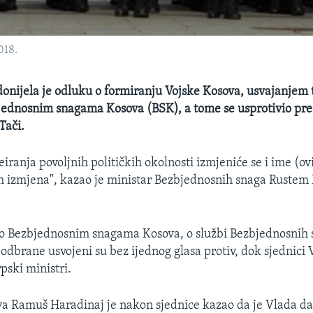
018.
onijela je odluku o formiranju Vojske Kosova, usvajanjem t
jednosnim snagama Kosova (BSK), a tome se usprotivio pr
Tači.
iranja povoljnih političkih okolnosti izmjeniće se i ime (ov
 izmjena", kazao je ministar Bezbjednosnih snaga Rustem 
.
o Bezbjednosnim snagama Kosova, o službi Bezbjednosnih 
 odbrane usvojeni su bez ijednog glasa protiv, dok sjednici 
rpski ministri.
a Ramuš Haradinaj je nakon sjednice kazao da je Vlada da