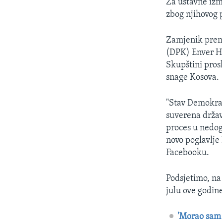
Za ustavne izm
zbog njihovog 
Zamjenik prem
(DPK) Enver Ho
Skupštini pros
snage Kosova.
"Stav Demokrats
suverena držav
proces u nedogl
novo poglavlj
Facebooku.
Podsjetimo, na
julu ove godine
'Morao sam