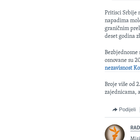
Pritisci Srbij
napadima molo
graničnim prel
deset godina z
Bezbjednosne s
osnovane su 20
nezavisnost K
Broje više od 
zajednicama, a
Podijeli
RAD
Misi