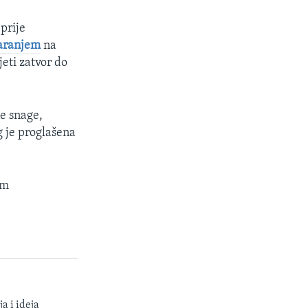
prije
varanjem
na
eti zatvor do
e snage,
 je proglašena
im
a i ideja