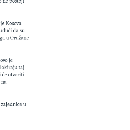
 ne postoji
ije Kosova
udući da su
aga u Oružane
ovo je
lokiraju taj
 će otvoriti
 na
 zajednice u