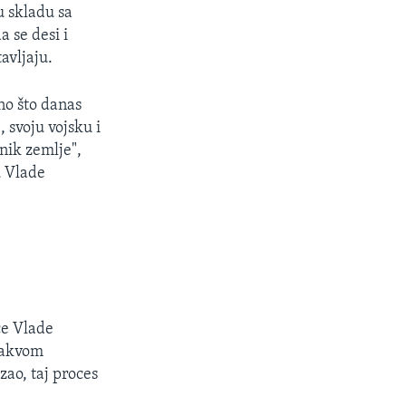
u skladu sa
 se desi i
avljaju.
no što danas
 svoju vojsku i
dnik zemlje",
u Vlade
ce Vlade
ovakvom
zao, taj proces