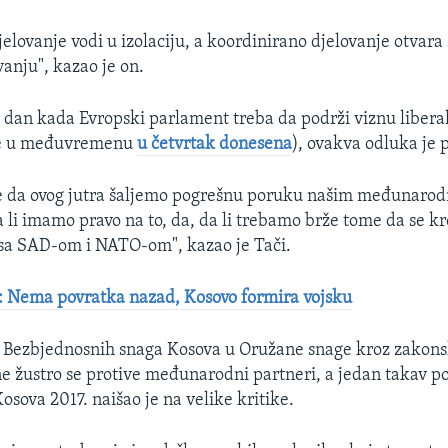
elovanje vodi u izolaciju, a koordinirano djelovanje otvara
vanju", kazao je on.
 dan kada Evropski parlament treba da podrži viznu libera
je u međuvremenu
u četvrtak donesena
), ovakva odluka je 
 da ovog jutra šaljemo pogrešnu poruku našim međunaro
 li imamo pravo na to, da, da li trebamo brže tome da se kr
 sa SAD-om i NATO-om", kazao je Tači.
: Nema povratka nazad, Kosovo formira vojsku
 Bezbjednosnih snaga Kosova u Oružane snage kroz zakons
e žustro se protive međunarodni partneri, a jedan takav p
osova 2017. naišao je na velike kritike.