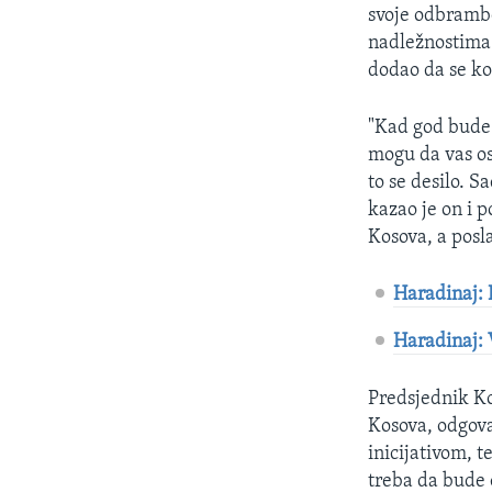
svoje odbrambe
nadležnostima 
dodao da se ko
"Kad god bude 
mogu da vas os
to se desilo. S
kazao je on i 
Kosova, a posl
Haradinaj:
Haradinaj: V
Predsjednik Ko
Kosova, odgova
inicijativom, t
treba da bude