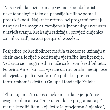
"Naš je cilj da novinarima pružimo izbor da koriste
nove tehnologije tako da pobošljaju njihov posao i
produktivnost. Najkraće rečeno, ovi programi nemaju
namjeru i ne mogu da zamijene ključnu ulogu novinara
u izvještavanju, kreiranju sadržaja i provjeri činjenica
za njihov rad", navodi portparol Googlea.
Posljedice po kredibilnost medija također se uzimaju u
obzir kada je riječ o korištenju vještačke inteligencije.
Već sada se mnogi mediji muče sa krizom kredibiliteta.
Polovina Amerikanaca vjeruje da nacionalni mediji loše
obavještavaju ili dezinformišu publiku, prema
februarskom izvještaju Galupa i fondacije Knight.
"Zbunjuje me što uopšte neko misli da je je rješenje
ovog problema, uvođenje u redakcije programa sa još
manje kredibiliteta, koji još teže provjerava činjenice",