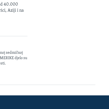
 od 40.000
i, Aziji i na
enoj sedmičnoj
 AMERIKE djelo su
sti.