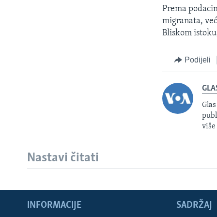
Prema podacima
migranata, već
Bliskom istoku,
Podijeli
GLA
Glas
publ
više
Nastavi čitati
Learning English
INFORMACIJE
SADRŽAJ
PRATITE NAS