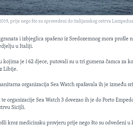
019, prije nego što su sprovedeni do italijanskog ostrva Lampedus
granata i izbjeglica spašeno iz Sredozemnog mora prošle n
djelju u Italiji.
 kojima je i 62 djece, putovali su u tri gumena čamca za ko
iz Libije.
itarna organizacija Sea Watch spašavala ih je između sri
t te organizacije Sea Watch 3 dovezao ih je do Porto Emped
trvu Sicijli.
ošli kroz medicinsku provjeru prije nego što su odvedeni u 