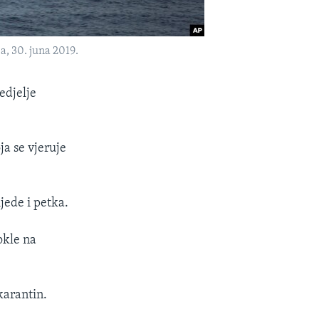
a, 30. juna 2019.
edjelje
ja se vjeruje
jede i petka.
okle na
karantin.