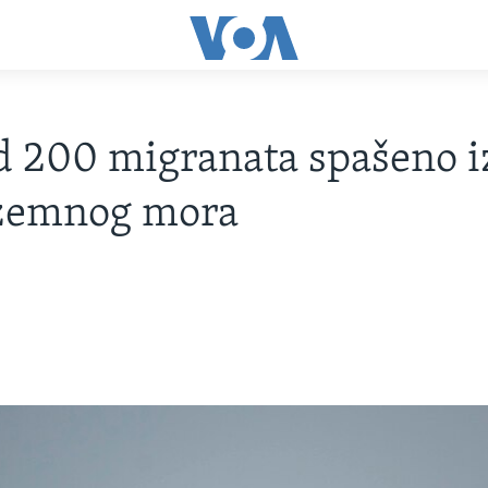
d 200 migranata spašeno i
zemnog mora