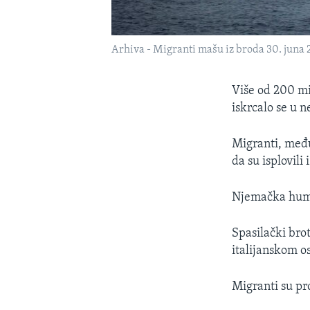
Arhiva - Migranti mašu iz broda 30. juna 2
Više od 200 mi
iskrcalo se u ne
Migranti, među
da su isplovili 
Njemačka human
Spasilački bro
italijanskom os
Migranti su pr