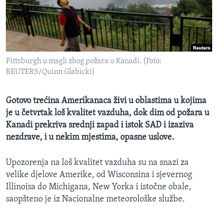
MAGAZIN
O GLASU AMERIKE
Learning English
Pittsburgh u magli zbog požara u Kanadi. (Foto:
REUTERS/Quinn Glabicki)
PRATITE NAS
Gotovo trećina Amerikanaca živi u oblastima u kojima
je u četvrtak loš kvalitet vazduha, dok dim od požara u
Jezici
Kanadi prekriva srednji zapad i istok SAD i izaziva
nezdrave, i u nekim mjestima, opasne uslove.
Upozorenja na loš kvalitet vazduha su na snazi za
velike djelove Amerike, od Wisconsina i sjevernog
Illinoisa do Michigana, New Yorka i istočne obale,
saopšteno je iz Nacionalne meteorološke službe.