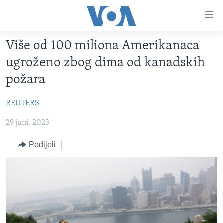
Linkovi
Pređi
na
Više od 100 miliona Amerikanaca
glavni
TV PROGRAM
sadržaj
ugroženo zbog dima od kanadskih
VIDEO
Pređi
požara
na
FOTOGRAFIJE DANA
glavnu
REUTERS
VIJESTI
navigaciju
Idi
29 juni, 2023
NAUKA I TEHNOLOGIJA
SJEDINJENE AMERIČKE DRŽAVE
na
SPECIJALNI PROJEKTI
BOSNA I HERCEGOVINA
Podijeli
pretragu
KORUPCIJA
SVIJET
SLOBODA MEDIJA
ŽENSKA STRANA
IZBJEGLIČKA STRANA