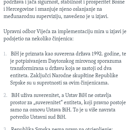
podržava i jača sigurnost, stabilnost i prosperitet Bosne
i Hercegovine i smanjuje njeno oslanjanje na
međunarodnu superviziju, navedeno je u izjavi.
Upravni odbor Vijeća za implementaciju mira u izjavi je
podsjetio na nekoliko činjenica:
BiH je priznata kao suverena država 1992. godine, te
je potpisivanjem Daytonskog mirovnog sporazuma
transformirana u državu koja se sastoji od dva
entiteta. Zaključci Narodne skupštine Republike
Srpske su u suprotnosti sa ovim činjenicama.
BiH uživa suverenitet, a Ustav BiH ne ostavlja
prostor za „suverenitet“ entiteta, koji pravno postoje
samo na osnovu Ustava BiH. To je u više navrata
potvrdio Ustavni sud BiH.
Republika Srpska nema pravo na otcjepljenje;