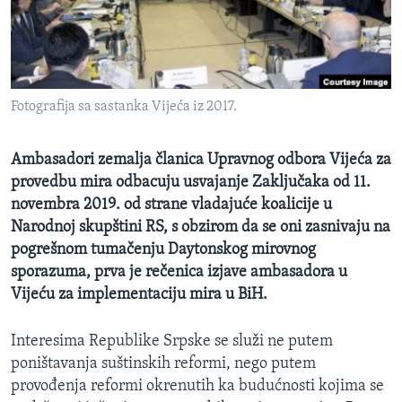
MAGAZIN
O GLASU AMERIKE
Learning English
Fotografija sa sastanka Vijeća iz 2017.
PRATITE NAS
Ambasadori zemalja članica Upravnog odbora Vijeća za
provedbu mira odbacuju usvajanje Zaključaka od 11.
novembra 2019. od strane vladajuće koalicije u
Narodnoj skupštini RS, s obzirom da se oni zasnivaju na
Jezici
pogrešnom tumačenju Daytonskog mirovnog
sporazuma, prva je rečenica izjave ambasadora u
Vijeću za implementaciju mira u BiH.
Interesima Republike Srpske se služi ne putem
poništavanja suštinskih reformi, nego putem
provođenja reformi okrenutih ka budućnosti kojima se