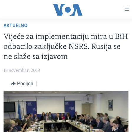
Linkovi
Pređi
na
AKTUELNO
glavni
TV PROGRAM
sadržaj
Vijeće za implementaciju mira u BiH
VIDEO
Pređi
odbacilo zaključke NSRS. Rusija se
na
FOTOGRAFIJE DANA
ne slaže sa izjavom
glavnu
VIJESTI
navigaciju
13 novembar, 2019
Idi
NAUKA I TEHNOLOGIJA
SJEDINJENE AMERIČKE DRŽAVE
na
Podijeli
SPECIJALNI PROJEKTI
BOSNA I HERCEGOVINA
pretragu
KORUPCIJA
SVIJET
SLOBODA MEDIJA
ŽENSKA STRANA
IZBJEGLIČKA STRANA