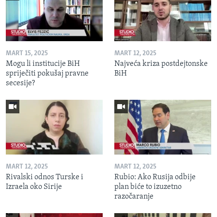
MART 15, 2025
MART 12, 2025
Mogu li institucije BiH
Najveća kriza postdejtonske
spriječiti pokušaj pravne
BiH
secesije?
MART 12, 2025
MART 12, 2025
Rivalski odnos Turske i
Rubio: Ako Rusija odbije
Izraela oko Sirije
plan biće to izuzetno
razočaranje