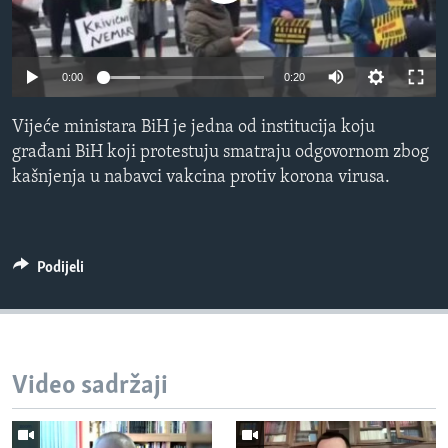
MAGAZIN
O GLASU AMERIKE
0:00
0:20
Learning English
Vijeće ministara BiH je jedna od institucija koju
građani BiH koji protestuju smatraju odgovornom zbog
PRATITE NAS
kašnjenja u nabavci vakcina protiv korona virusa.
Jezici
Podijeli
Video sadržaji