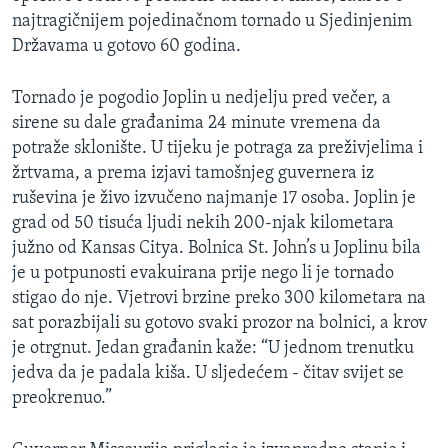
najtragičnijem pojedinačnom tornado u Sjedinjenim
Državama u gotovo 60 godina.
Tornado je pogodio Joplin u nedjelju pred večer, a
sirene su dale građanima 24 minute vremena da
potraže sklonište. U tijeku je potraga za preživjelima i
žrtvama, a prema izjavi tamošnjeg guvernera iz
ruševina je živo izvučeno najmanje 17 osoba. Joplin je
grad od 50 tisuća ljudi nekih 200-njak kilometara
južno od Kansas Citya. Bolnica St. John’s u Joplinu bila
je u potpunosti evakuirana prije nego li je tornado
stigao do nje. Vjetrovi brzine preko 300 kilometara na
sat porazbijali su gotovo svaki prozor na bolnici, a krov
je otrgnut. Jedan građanin kaže: “U jednom trenutku
jedva da je padala kiša. U sljedećem - čitav svijet se
preokrenuo.”