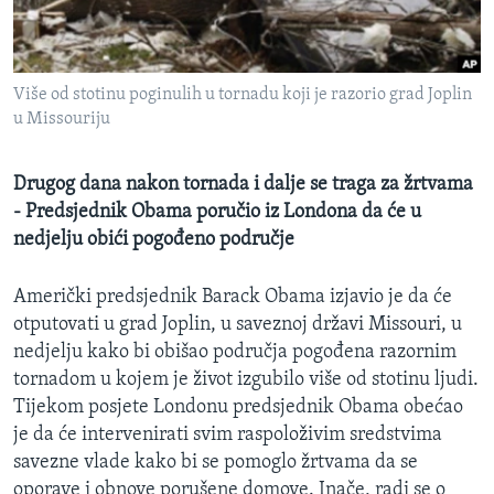
MAGAZIN
O GLASU AMERIKE
Više od stotinu poginulih u tornadu koji je razorio grad Joplin
Learning English
u Missouriju
PRATITE NAS
Drugog dana nakon tornada i dalje se traga za žrtvama
- Predsjednik Obama poručio iz Londona da će u
nedjelju obići pogođeno područje
Jezici
Američki predsjednik Barack Obama izjavio je da će
otputovati u grad Joplin, u saveznoj državi Missouri, u
nedjelju kako bi obišao područja pogođena razornim
tornadom u kojem je život izgubilo više od stotinu ljudi.
Tijekom posjete Londonu predsjednik Obama obećao
je da će intervenirati svim raspoloživim sredstvima
savezne vlade kako bi se pomoglo žrtvama da se
oporave i obnove porušene domove. Inače, radi se o