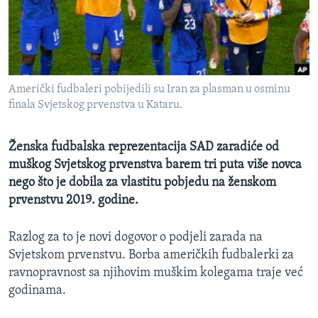
MAGAZIN
O GLASU AMERIKE
Learning English
Američki fudbaleri pobijedili su Iran za plasman u osminu
finala Svjetskog prvenstva u Kataru.
PRATITE NAS
Ženska fudbalska reprezentacija SAD zaradiće od
muškog Svjetskog prvenstva barem tri puta više novca
Jezici
nego što je dobila za vlastitu pobjedu na ženskom
prvenstvu 2019. godine.
Razlog za to je novi dogovor o podjeli zarada na
Svjetskom prvenstvu. Borba američkih fudbalerki za
ravnopravnost sa njihovim muškim kolegama traje već
godinama.