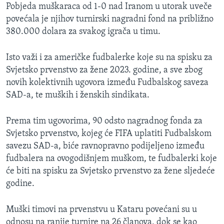
Pobjeda muškaraca od 1-0 nad Iranom u utorak uveče
povećala je njihov turnirski nagradni fond na približno
380.000 dolara za svakog igrača u timu.
Isto važi i za američke fudbalerke koje su na spisku za
Svjetsko prvenstvo za žene 2023. godine, a sve zbog
novih kolektivnih ugovora između Fudbalskog saveza
SAD-a, te muških i ženskih sindikata.
Prema tim ugovorima, 90 odsto nagradnog fonda za
Svjetsko prvenstvo, kojeg će FIFA uplatiti Fudbalskom
savezu SAD-a, biće ravnopravno podijeljeno između
fudbalera na ovogodišnjem muškom, te fudbalerki koje
će biti na spisku za Svjetsko prvenstvo za žene sljedeće
godine.
Muški timovi na prvenstvu u Kataru povećani su u
odnosu na ranije turnire na 26 članova, dok se kao