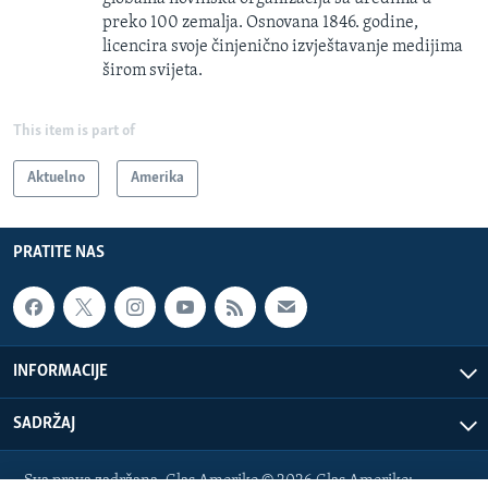
preko 100 zemalja. Osnovana 1846. godine,
licencira svoje činjenično izvještavanje medijima
širom svijeta.
This item is part of
Aktuelno
Amerika
PRATITE NAS
INFORMACIJE
SADRŽAJ
Sva prava zadržana. Glas Amerike © 2026 Glas Amerike: