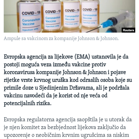
MAGAZIN
O GLASU AMERIKE
Learning English
Ampule sa vakcinom za kompanije Johnson & Johnson.
PRATITE NAS
Evropska agencija za lijekove (EMA) ustanovila je da
postoji moguća veza između vakcine protiv
koronavirusa kompanije Johnson & Johnson i pojave
Jezici
rijetke vrste krvnog uruška kod odraslih osoba koje su
primile doze u Sjedinjenim Državama, ali je podržala
vakcinu navodeći da je korist od nje veća od
potencijalnih rizika.
Evropska regulatorna agencija saopštila je u utorak da
je njen komitet za bezbjednost lijekova zaključio da
upozorenje o neobičnim krvnim ugrušcima sa niskim