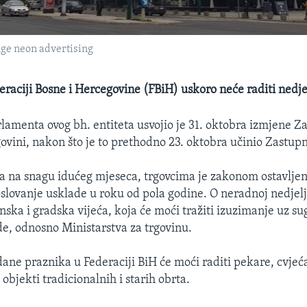
uge neon advertising
eraciji Bosne i Hercegovine (FBiH) uskoro neće raditi nedj
amenta ovog bh. entiteta usvojio je 31. oktobra izmjene Z
govini, nakon što je to prethodno 23. oktobra učinio Zastup
a na snagu idućeg mjeseca, trgovcima je zakonom ostavlje
poslovanje usklade u roku od pola godine. O neradnoj nedjelj
nska i gradska vijeća, koja će moći tražiti izuzimanje uz su
de, odnosno Ministarstva za trgovinu.
dane praznika u Federaciji BiH će moći raditi pekare, cvjeć
 objekti tradicionalnih i starih obrta.