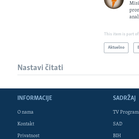
Misi
prom
anal
This item is part of
Aktuelno
Nastavi čitati
INFORMACIJE
SADRŽAJ
Learning English
O nama
TV Program
Kontakt
SAD
PRATITE NAS
Privatnost
BIH