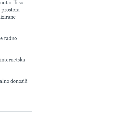
utar ili su
, prostora
lizirane
je radno
 internetska
alno donosili