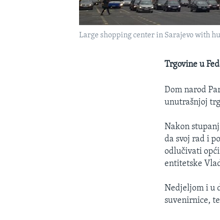
Large shopping center in Sarajevo with h
Trgovine u Fed
Dom narod Parl
unutrašnjoj tr
Nakon stupanj
da svoj rad i 
odlučivati opći
entitetske Vla
Nedjeljom i u 
suvenirnice, te