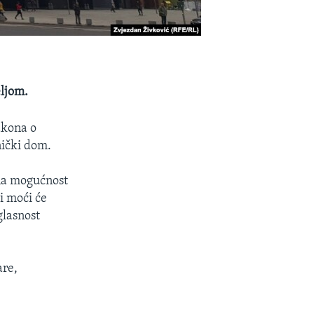
eljom.
akona o
nički dom.
na mogućnost
i moći će
glasnost
are,