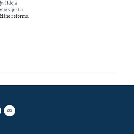
a i ideja
ne vijesti i
žišne reforme.