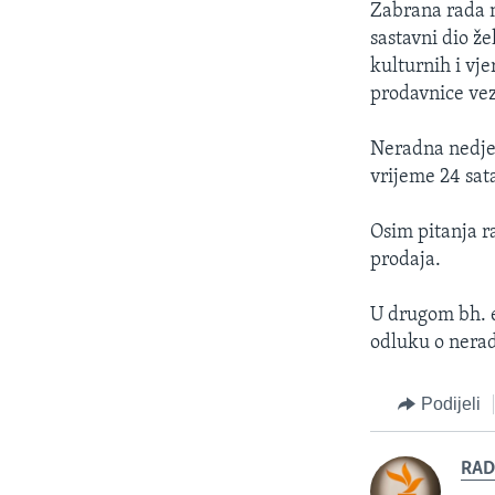
Zabrana rada n
sastavni dio že
kulturnih i vje
prodavnice vez
Neradna nedjel
vrijeme 24 sat
Osim pitanja r
prodaja.
U drugom bh. e
odluku o nerad
Podijeli
RAD