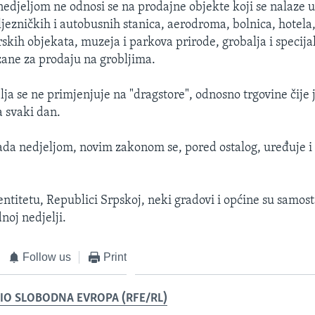
edjeljom ne odnosi se na prodajne objekte koji se nalaze un
ljezničkih i autobusnih stanica, aerodroma, bolnica, hotela
rskih objekata, muzeja i parkova prirode, grobalja i specija
ane za prodaju na grobljima.
ja se ne primjenjuje na "dragstore", odnosno trgovine čije 
a svaki dan.
ada nedjeljom, novim zakonom se, pored ostalog, uređuje i
ntitetu, Republici Srpskoj, neki gradovi i općine su samost
noj nedjelji.
Follow us
Print
IO SLOBODNA EVROPA (RFE/RL)