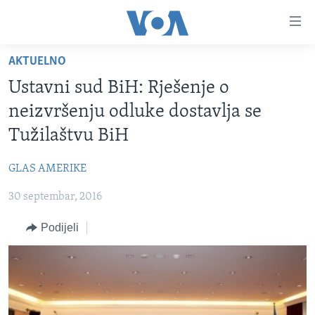
Linkovi
Pređi
na
AKTUELNO
glavni
TV PROGRAM
sadržaj
Ustavni sud BiH: Rješenje o
VIDEO
Pređi
neizvršenju odluke dostavlja se
na
FOTOGRAFIJE DANA
Tužilaštvu BiH
glavnu
VIJESTI
navigaciju
GLAS AMERIKE
Idi
NAUKA I TEHNOLOGIJA
SJEDINJENE AMERIČKE DRŽAVE
na
30 septembar, 2016
SPECIJALNI PROJEKTI
BOSNA I HERCEGOVINA
pretragu
KORUPCIJA
Podijeli
SVIJET
SLOBODA MEDIJA
ŽENSKA STRANA
IZBJEGLIČKA STRANA