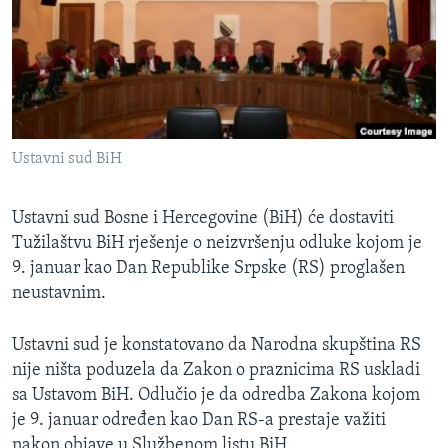
MAGAZIN
O GLASU AMERIKE
Learning English
Ustavni sud BiH
PRATITE NAS
Ustavni sud Bosne i Hercegovine (BiH) će dostaviti
Tužilaštvu BiH rješenje o neizvršenju odluke kojom je
Jezici
9. januar kao Dan Republike Srpske (RS) proglašen
neustavnim.
Ustavni sud je konstatovano da Narodna skupština RS
nije ništa poduzela da Zakon o praznicima RS uskladi
sa Ustavom BiH. Odlučio je da odredba Zakona kojom
je 9. januar određen kao Dan RS-a prestaje važiti
nakon objave u Službenom listu BiH.