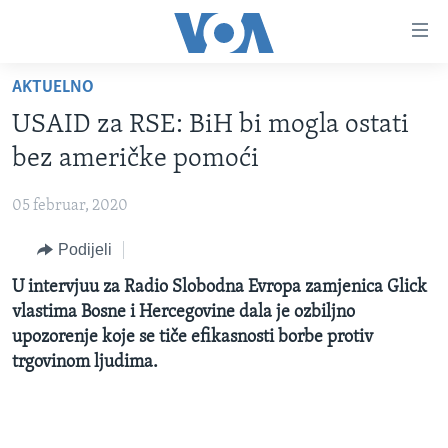
Linkovi
Pređi
na
AKTUELNO
glavni
TV PROGRAM
sadržaj
USAID za RSE: BiH bi mogla ostati
VIDEO
Pređi
bez američke pomoći
na
FOTOGRAFIJE DANA
glavnu
05 februar, 2020
VIJESTI
navigaciju
Idi
Podijeli
NAUKA I TEHNOLOGIJA
SJEDINJENE AMERIČKE DRŽAVE
na
SPECIJALNI PROJEKTI
U intervjuu za Radio Slobodna Evropa zamjenica Glick
BOSNA I HERCEGOVINA
pretragu
vlastima Bosne i Hercegovine dala je ozbiljno
KORUPCIJA
SVIJET
upozorenje koje se tiče efikasnosti borbe protiv
SLOBODA MEDIJA
trgovinom ljudima.
ŽENSKA STRANA
IZBJEGLIČKA STRANA