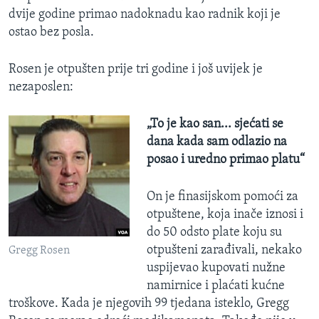
dvije godine primao nadoknadu kao radnik koji je
ostao bez posla.
Rosen je otpušten prije tri godine i još uvijek je
nezaposlen:
„To je kao san... sjećati se
dana kada sam odlazio na
posao i uredno primao platu“
On je finasijskom pomoći za
otpuštene, koja inače iznosi i
do 50 odsto plate koju su
otpušteni zarađivali, nekako
Gregg Rosen
uspijevao kupovati nužne
namirnice i plaćati kućne
troškove. Kada je njegovih 99 tjedana isteklo, Gregg