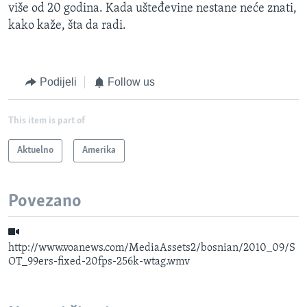
više od 20 godina. Kada ušteđevine nestane neće znati,
kako kaže, šta da radi.
Podijeli
Follow us
This item is part of
Aktuelno
Amerika
Povezano
http://www.voanews.com/MediaAssets2/bosnian/2010_09/S
OT_99ers-fixed-20fps-256k-wtag.wmv