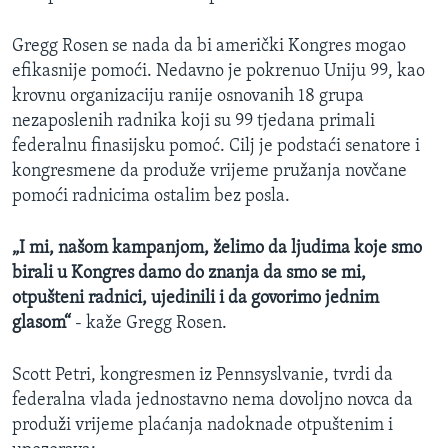
Gregg Rosen se nada da bi američki Kongres mogao
efikasnije pomoći. Nedavno je pokrenuo Uniju 99, kao
krovnu organizaciju ranije osnovanih 18 grupa
nezaposlenih radnika koji su 99 tjedana primali
federalnu finasijsku pomoć. Cilj je podstaći senatore i
kongresmene da produže vrijeme pružanja novčane
pomoći radnicima ostalim bez posla.
„I mi, našom kampanjom, želimo da ljudima koje smo
birali u Kongres damo do znanja da smo se mi,
otpušteni radnici, ujedinili i da govorimo jednim
glasom“
- kaže Gregg Rosen.
Scott Petri, kongresmen iz Pennsyslvanie, tvrdi da
federalna vlada jednostavno nema dovoljno novca da
produži vrijeme plaćanja nadoknade otpuštenim i