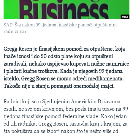
MAGAZIN
O GLASU AMERIKE
SAD: Šta nakon 99 tjedana finasijske pomoći otpuštenim
Learning English
radnicima?
PRATITE NAS
Gregg Rosen je finasijskom pomoći za otpuštene, koja
inače iznosi i do 50 odsto plate koju su otpušteni
zarađivali, nekako uspijevao kupovati nužne namirnice
i plaćati kućne troškove. Kada je njegovih 99 tjedana
Jezici
isteklo, Gregg Rosen se morao odreći medikamenata.
Takođe nije u stanju pomagati onemoćaloj majci.
Radnici koji su u Sjedinjenim Američkim Državama
ostali, ne svojom krivnjom, bez posla imaju pravo na 99
tjedana finasijske pomoći federalne vlade. Kako jedan
od tih radnika, Gregg Rosen, sastavlja kraj s krajem, za
šta pokušava da se izbori nakon što je nešto više od