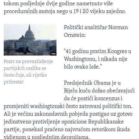
tokom posljednje dvije godine nametnuto više
proceduralnih zastoja nego u 19 i 20 vijeku zajedno.
Politički analitičar Norman
Ornstein:
"41 godinu pratim Kongres u
Washingtonu, i nikada nije
Poziv na prevazilaženje
bilo ovako loše."
partijskih razlika se
često čuje, ali rijetko
prihvata!
Predsjednik Obama je u
Bijelu kuću došao obećavajući
da će postići koncenzus i
promjeniti washingtonski često zatrovani politički ton.
Ali je većinu zakonodavnih pobjeda postigao uz gotovo
jedinstveno protivljenje opozicione Republikanske
partije, ponekad praćeno najvrućom retorikom ikada
vidjenom u posljednjim decenijama.