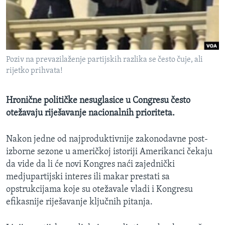
MAGAZIN
O GLASU AMERIKE
Learning English
Poziv na prevazilaženje partijskih razlika se često čuje, ali
rijetko prihvata!
PRATITE NAS
Hronične političke nesuglasice u Congresu često
otežavaju riješavanje nacionalnih prioriteta.
Jezici
Nakon jedne od najproduktivnije zakonodavne post-
izborne sezone u američkoj istoriji Amerikanci čekaju
da vide da li će novi Kongres naći zajednički
medjupartijski interes ili makar prestati sa
opstrukcijama koje su otežavale vladi i Kongresu
efikasnije riješavanje ključnih pitanja.