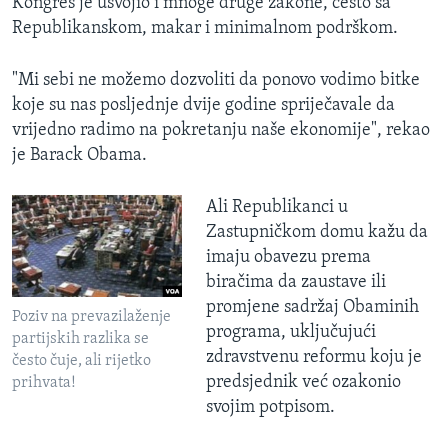
Kongres je usvojio i mnoge druge zakone, često sa
Republikanskom, makar i minimalnom podrškom.
"Mi sebi ne možemo dozvoliti da ponovo vodimo bitke
koje su nas posljednje dvije godine spriječavale da
vrijedno radimo na pokretanju naše ekonomije", rekao
je Barack Obama.
Ali Republikanci u
Zastupničkom domu kažu da
imaju obavezu prema
biračima da zaustave ili
promjene sadržaj Obaminih
Poziv na prevazilaženje
programa, uključujući
partijskih razlika se
zdravstvenu reformu koju je
često čuje, ali rijetko
predsjednik već ozakonio
prihvata!
svojim potpisom.