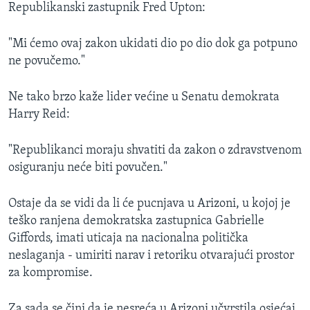
Republikanski zastupnik Fred Upton:
"Mi ćemo ovaj zakon ukidati dio po dio dok ga potpuno
ne povučemo."
Ne tako brzo kaže lider većine u Senatu demokrata
Harry Reid:
"Republikanci moraju shvatiti da zakon o zdravstvenom
osiguranju neće biti povučen."
Ostaje da se vidi da li će pucnjava u Arizoni, u kojoj je
teško ranjena demokratska zastupnica Gabrielle
Giffords, imati uticaja na nacionalna politička
neslaganja - umiriti narav i retoriku otvarajući prostor
za kompromise.
Za sada se čini da je nesreća u Arizoni učvrstila osjećaj