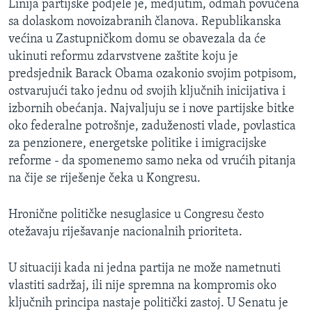
Linija partijske podjele je, medjutim, odmah povučena
sa dolaskom novoizabranih članova. Republikanska
većina u Zastupničkom domu se obavezala da će
ukinuti reformu zdarvstvene zaštite koju je
predsjednik Barack Obama ozakonio svojim potpisom,
ostvarujući tako jednu od svojih ključnih inicijativa i
izbornih obećanja. Najvaljuju se i nove partijske bitke
oko federalne potrošnje, zaduženosti vlade, povlastica
za penzionere, energetske politike i imigracijske
reforme - da spomenemo samo neka od vrućih pitanja
na čije se riješenje čeka u Kongresu.
Hronične političke nesuglasice u Congresu često
otežavaju riješavanje nacionalnih prioriteta.
U situaciji kada ni jedna partija ne može nametnuti
vlastiti sadržaj, ili nije spremna na kompromis oko
ključnih principa nastaje politički zastoj. U Senatu je