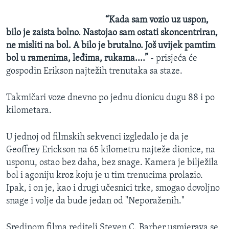
“Kada sam vozio uz uspon,
bilo je zaista bolno. Nastojao sam ostati skoncentriran,
ne misliti na bol. A bilo je brutalno. Još uvijek pamtim
bol u ramenima, leđima, rukama....”
- prisjeća će
gospodin Erikson najtežih trenutaka sa staze.
Takmičari voze dnevno po jednu dionicu dugu 88 i po
kilometara.
U jednoj od filmskih sekvenci izgledalo je da je
Geoffrey Erickson na 65 kilometru najteže dionice, na
usponu, ostao bez daha, bez snage. Kamera je bilježila
bol i agoniju kroz koju je u tim trenucima prolazio.
Ipak, i on je, kao i drugi učesnici trke, smogao dovoljno
snage i volje da bude jedan od "Neporaženih."
Sredinom filma reditelj Steven C. Barber usmjerava se