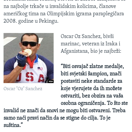
na najbolje trkače u invalidskim kolicima, članove
američkog tima na Olimpijskim igrama paraplegičara
2008. godine u Pekingu.
Oscar Oz Sanchez, bivši
marinac, veteran iz Iraka i
Afganistana, bio je najbrži:
“Biti osvajač zlatne medalje,
biti svjetski šampion, znači
postaviti neke standarde za
koje vjerujete da ih možete
Oscar "Oz" Sanchez
ostvariti, bez obzira na vaša
osobna ograničenja.
To što ste
invalid ne znači da snovi ne mogu biti ostvareni.
Treba
samo naći pravi način da se stigne do cilja.
To je
suština.”