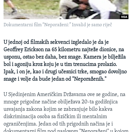
MAGAZIN
O GLASU AMERIKE
Dokumentarni film “Neporaženi:” Invalid je samo riječ
Learning English
U jednoj od filmskih sekvenci izgledalo je da je
PRATITE NAS
Geoffrey Erickson na 65 kilometru najteže dionice, na
usponu, ostao bez daha, bez snage. Kamera je bilježila
bol i agoniju kroz koju je u tim trenucima prolazio.
Ipak, i on je, kao i drugi učesnici trke, smogao dovoljno
Jezici
snage i volje da bude jedan od "Neporaženih."
U Sjedinjenim Američkim Državama ove se godine, na
mnoge prigodne načine obilježava 20-ta godišnjica
usvajanja zakona kojim se zabranjuje bilo kakva
diskriminacija osoba sa fizičkim ili mentalnim
ograničenjima. Jedan od tih prigodnih načina je i
dokumentarni film pod naslovom "Neporaženi" u kojom