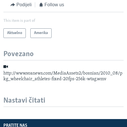
Podijeli
Follow us
This item is part of
Aktuelno
Amerika
Povezano
http://www.voanews.com/MediaAssets2/bosnian/2010_08/p
kg_wheelchair_athletes-fixed-20fps-256k-wtag.wmv
Nastavi čitati
PRATITE NAS