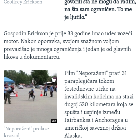
govorili šta ne mogu da radim,
Geoffrey Erickson
na šta sam ograničen. To me
je ljutilo.”
Gospodin Erickson je prije 33 godine imao udes vozeći
motor. Nakon oporavka, svojom snažnom voljom
prevazišao je mnoga ograničenja i jedan je od glavnih
likova u dokumentarcu.
Film "Neporaženi" prati 31
paraplegičara tokom
šestodnevne utrke na
invalidskim kolicima na stazi
dugoj 530 kilometara koja se
spušta i uspinje između
Fairbanksa i Anchoragea u
američkoj saveznoj državi
"Neporaženi" prolaze
Alaska.
kroz cilj