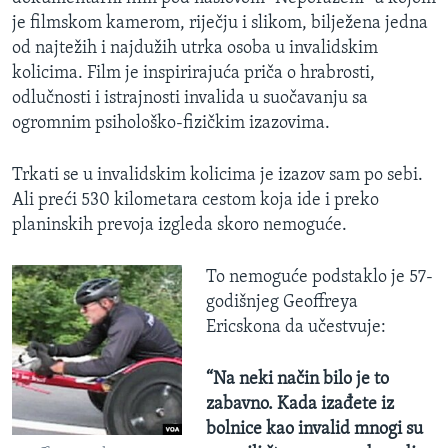
je filmskom kamerom, riječju i slikom, bilježena jedna
od najtežih i najdužih utrka osoba u invalidskim
kolicima. Film je inspirirajuća priča o hrabrosti,
odlučnosti i istrajnosti invalida u suočavanju sa
ogromnim psihološko-fizičkim izazovima.
Trkati se u invalidskim kolicima je izazov sam po sebi.
Ali preći 530 kilometara cestom koja ide i preko
planinskih prevoja izgleda skoro nemoguće.
To nemoguće podstaklo je 57-
godišnjeg Geoffreya
Ericskona da učestvuje:
“Na neki način bilo je to
zabavno.
Kada izađete iz
bolnice kao invalid mnogi su