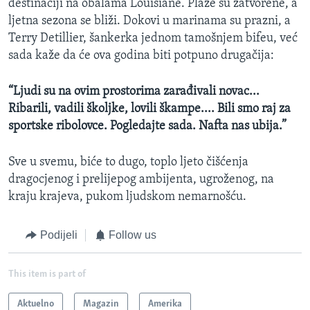
destinaciji na obalama Louisiane. Plaže su zatvorene, a
ljetna sezona se bliži. Dokovi u marinama su prazni, a
Terry Detillier, šankerka jednom tamošnjem bifeu, već
sada kaže da će ova godina biti potpuno drugačija:
“Ljudi su na ovim prostorima zarađivali novac...
Ribarili, vadili školjke, lovili škampe.... Bili smo raj za
sportske ribolovce. Pogledajte sada. Nafta nas ubija.”
Sve u svemu, biće to dugo, toplo ljeto čišćenja
dragocjenog i prelijepog ambijenta, ugroženog, na
kraju krajeva, pukom ljudskom nemarnošću.
Podijeli
Follow us
This item is part of
Aktuelno
Magazin
Amerika