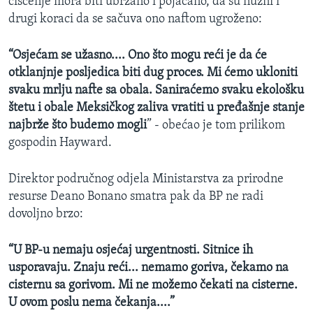
čišćenje mora biti ubrzano i pojačano, da su nužni i
drugi koraci da se sačuva ono naftom ugroženo:
“Osjećam se užasno....
Ono što mogu reći je da će
otklanjnje posljedica biti dug proces. Mi ćemo ukloniti
svaku mrlju nafte sa obala. Saniraćemo svaku ekološku
štetu i obale Meksičkog zaliva vratiti u pređašnje stanje
najbrže što budemo mogli
” - obećao je tom prilikom
gospodin Hayward.
Direktor područnog odjela Ministarstva za prirodne
resurse Deano Bonano smatra pak da BP ne radi
dovoljno brzo:
“U BP-u nemaju osjećaj urgentnosti. Sitnice ih
usporavaju. Znaju reći... nemamo goriva, čekamo na
cisternu sa gorivom. Mi ne možemo čekati na cisterne.
U ovom poslu nema čekanja....”