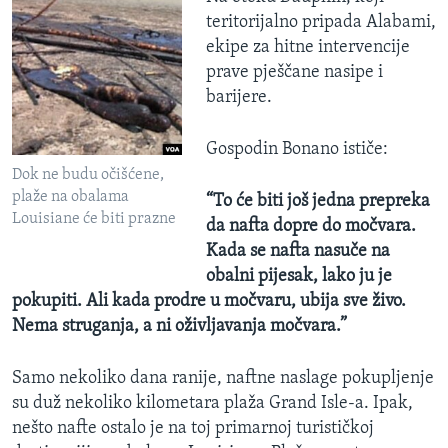
teritorijalno pripada Alabami,
ekipe za hitne intervencije
prave pješčane nasipe i
barijere.
Gospodin Bonano ističe:
Dok ne budu očišćene,
plaže na obalama
“To će biti još jedna prepreka
Louisiane će biti prazne
da nafta dopre do močvara.
Kada se nafta nasuče na
obalni pijesak, lako ju je
pokupiti. Ali kada prodre u močvaru, ubija sve živo.
Nema struganja, a ni oživljavanja močvara.”
Samo nekoliko dana ranije, naftne naslage pokupljenje
su duž nekoliko kilometara plaža Grand Isle-a. Ipak,
nešto nafte ostalo je na toj primarnoj turističkoj