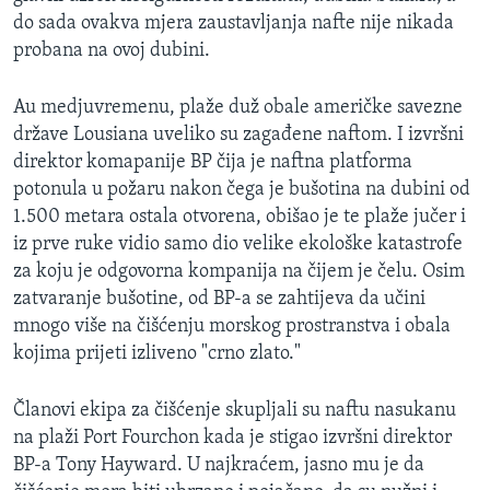
do sada ovakva mjera zaustavljanja nafte nije nikada
probana na ovoj dubini.
Au medjuvremenu, plaže duž obale američke savezne
države Lousiana uveliko su zagađene naftom. I izvršni
direktor komapanije BP čija je naftna platforma
potonula u požaru nakon čega je bušotina na dubini od
1.500 metara ostala otvorena, obišao je te plaže jučer i
iz prve ruke vidio samo dio velike ekološke katastrofe
za koju je odgovorna kompanija na čijem je čelu. Osim
zatvaranje bušotine, od BP-a se zahtijeva da učini
mnogo više na čišćenju morskog prostranstva i obala
kojima prijeti izliveno "crno zlato."
Članovi ekipa za čišćenje skupljali su naftu nasukanu
na plaži Port Fourchon kada je stigao izvršni direktor
BP-a Tony Hayward. U najkraćem, jasno mu je da