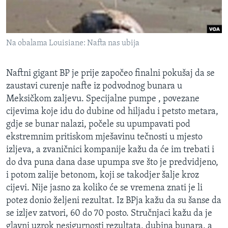
MAGAZIN
O GLASU AMERIKE
Na obalama Louisiane: Nafta nas ubija
Learning English
Naftni gigant BP je prije započeo finalni pokušaj da se
PRATITE NAS
zaustavi curenje nafte iz podvodnog bunara u
Meksičkom zaljevu. Specijalne pumpe , povezane
cijevima koje idu do dubine od hiljadu i petsto metara,
gdje se bunar nalazi, počele su upumpavati pod
Jezici
ekstremnim pritiskom mješavinu tečnosti u mjesto
izljeva, a zvaničnici kompanije kažu da će im trebati i
do dva puna dana dase upumpa sve što je predvidjeno,
i potom zalije betonom, koji se takodjer šalje kroz
cijevi. Nije jasno za koliko će se vremena znati je li
potez donio željeni rezultat. Iz BPja kažu da su šanse da
se izljev zatvori, 60 do 70 posto. Stručnjaci kažu da je
glavni uzrok nesigurnosti rezultata, dubina bunara, a