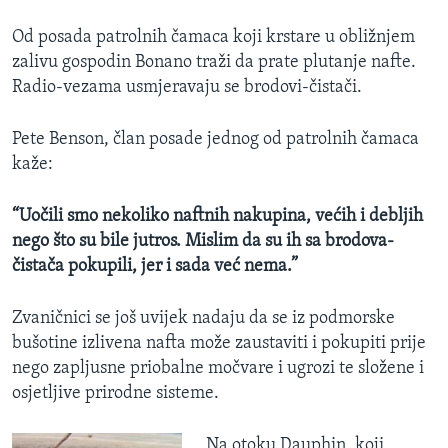
Od posada patrolnih čamaca koji krstare u obližnjem
zalivu gospodin Bonano traži da prate plutanje nafte.
Radio-vezama usmjeravaju se brodovi-čistači.
Pete Benson, član posade jednog od patrolnih čamaca
kaže:
“Uočili smo nekoliko naftnih nakupina, većih i debljih
nego što su bile jutros. Mislim da su ih sa brodova-
čistača pokupili, jer i sada već nema.”
Zvaničnici se još uvijek nadaju da se iz podmorske
bušotine izlivena nafta može zaustaviti i pokupiti prije
nego zapljusne priobalne močvare i ugrozi te složene i
osjetljive prirodne sisteme.
Na otoku Dauphin, koji