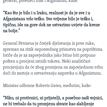
general, poredeći Irak i Afganistan, kaže:
“Kao što je bilo i u Iraku, realnost je da je sve i u
Afganistanu vrlo teško. Svo vrijeme bilo je teško i,
tipično, ide na gore dok ne ostvarimo uvjete da krene
na bolje.”
General Petraeus je čovjek djelovanja iz prve ruke,
spreman na rizik neposrednog prisustva na poprištima.
Ističe da je za zapovjednika jako bitno biti potpuno
pošten u procjeni ratnih tokova. Neki analitičari
procjenjuju da će zbog promjena na zapovjednom vrhu
doći do zastoja u ostvarivanju napretka u Afganistanu.
Ministar odbrane Roberts Gates, međutim, kaže:
“Niko, ni protivnici, ni prijatelji, a posebno naši vojnici,
ne bi trebalo da tu promjenu shvate kao slabljenje