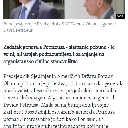
MAGAZIN
O GLASU AMERIKE
Puno povjerenje: Predsjednik SAD Barack Obama i general
Learning English
David Petraeus
PRATITE NAS
Zadatak generala Petraeusa - slamanje pobune - je
vojni, ali uspjeh podrazumijeva i oslanjanje na
afganistansko civilno stanovništvo.
Jezici
Predsjednik Sjedinjenih Američkih Država Barack
Obama prihvatio je prije dva, tri dana ostavku generala
Stanleya McChrystala i za zapovjednika američkih i
savezničkih snaga u Afganistanu imenovao generala
Davida Petreusa. Mada su najbitniji detalji vojne
karijere i dosadašnjih ostvarenja generala Petreusa
poznati, interesantno je čuti kako i on sam, a i
analitičari procjenjuju težinu zadatka koji mu je