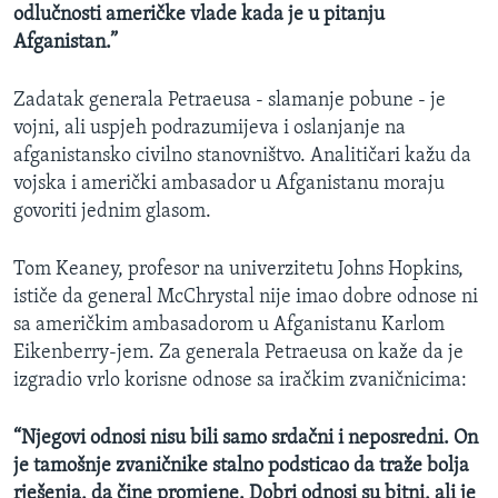
odlučnosti američke vlade kada je u pitanju
Afganistan.”
Zadatak generala Petraeusa - slamanje pobune - je
vojni, ali uspjeh podrazumijeva i oslanjanje na
afganistansko civilno stanovništvo. Analitičari kažu da
vojska i američki ambasador u Afganistanu moraju
govoriti jednim glasom.
Tom Keaney, profesor na univerzitetu Johns Hopkins,
ističe da general McChrystal nije imao dobre odnose ni
sa američkim ambasadorom u Afganistanu Karlom
Eikenberry-jem. Za generala Petraeusa on kaže da je
izgradio vrlo korisne odnose sa iračkim zvaničnicima:
“Njegovi odnosi nisu bili samo srdačni i neposredni. On
je tamošnje zvaničnike stalno podsticao da traže bolja
rješenja, da čine promjene. Dobri odnosi su bitni, ali je