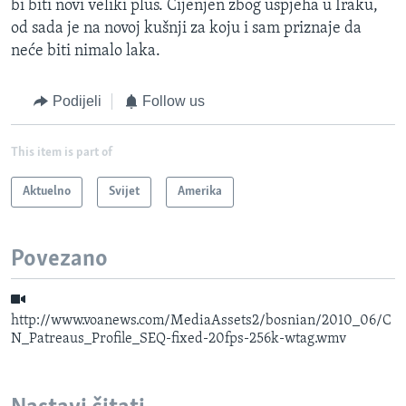
bi biti novi veliki plus. Cijenjen zbog uspjeha u Iraku,
od sada je na novoj kušnji za koju i sam priznaje da
neće biti nimalo laka.
Podijeli
Follow us
This item is part of
Aktuelno
Svijet
Amerika
Povezano
http://www.voanews.com/MediaAssets2/bosnian/2010_06/C
N_Patreaus_Profile_SEQ-fixed-20fps-256k-wtag.wmv