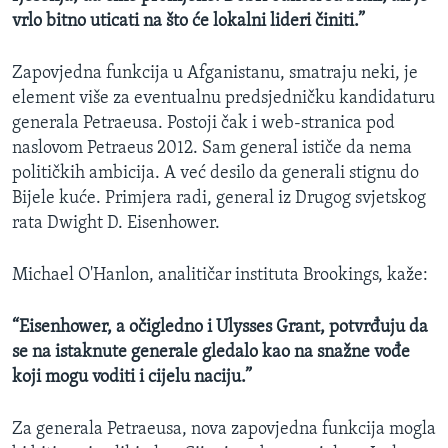
vrlo bitno uticati na što će lokalni lideri činiti.”
Zapovjedna funkcija u Afganistanu, smatraju neki, je
element više za eventualnu predsjedničku kandidaturu
generala Petraeusa. Postoji čak i web-stranica pod
naslovom Petraeus 2012. Sam general ističe da nema
političkih ambicija. A već desilo da generali stignu do
Bijele kuće. Primjera radi, general iz Drugog svjetskog
rata Dwight D. Eisenhower.
Michael O'Hanlon, analitičar instituta Brookings, kaže:
“Eisenhower, a očigledno i Ulysses Grant, potvrđuju da
se na istaknute generale gledalo kao na snažne vođe
koji mogu voditi i cijelu naciju.”
Za generala Petraeusa, nova zapovjedna funkcija mogla