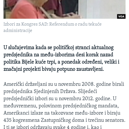
MAGAZIN
O GLASU AMERIKE
Izbori za Kongres SAD: Referendum o radu tekuće
Learning English
administracije
PRATITE NAS
U slučajevima kada se političkoj stranci aktualnog
predsjednika na među-izborima desi korak nazad
politika Bijele kuće trpi, a ponedak određeni, veliki i
značajni projekti bivaju potpuno zaustavljeni.
Jezici
Američki državljani su u novembru 2008. godine birali
predsjednika Sjedinjenih Država. Slijedeći
predsjednički izbori su u novembru 2012. godine. U
međuvremenu, polovinom predsjedničkog mandata,
Amerikanci izlaze na takozvane među-izbore i biraju
435 kogresmena Zastupničkog doma i trećinu senatora.
I ti se izbori održavaju svake 4 godine i, kao i