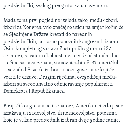
predsjednički, svakog prvog utorka u novembru.
Mada to na prvi pogled ne izgleda tako, među-izbori,
izbori za Kongres, vrlo značajno utiču na smjer kojim će
se Sjedinjene Države kretati do narednih
predsjedničkih, odnosno ponovnih kongresnih izbora.
Osim kompletnog sastava Zastupničkog doma i 37
senatora, sticajem okolnosti nešto više od standardne
trećine sastava Senata, stanovnici-birači 37 američkih
saveznih država će izabrati i nove guvernere koji će
voditi te države. Drugim riječima, ovogodišnji među-
izbori su sveobuhvatno odmjeravanje popularnosti
Demokrata i Republikanaca.
Birajući kongresmene i senatore, Amerikanci vrlo jasno
izražavaju i zadovoljstvo, ili nezadovoljstvo, potezima
koje je vukao predsjednik izabran dvije godine ranije.