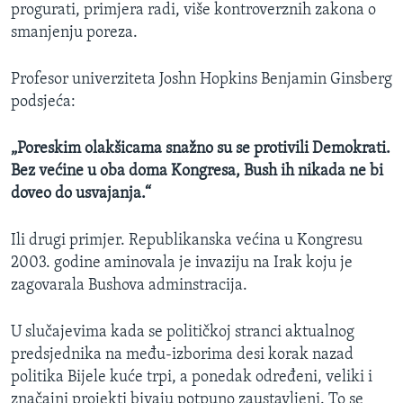
progurati, primjera radi, više kontroverznih zakona o
smanjenju poreza.
Profesor univerziteta Joshn Hopkins Benjamin Ginsberg
podsjeća:
„Poreskim olakšicama snažno su se protivili Demokrati.
Bez većine u oba doma Kongresa, Bush ih nikada ne bi
doveo do usvajanja.“
Ili drugi primjer. Republikanska većina u Kongresu
2003. godine aminovala je invaziju na Irak koju je
zagovarala Bushova adminstracija.
U slučajevima kada se političkoj stranci aktualnog
predsjednika na među-izborima desi korak nazad
politika Bijele kuće trpi, a ponedak određeni, veliki i
značajni projekti bivaju potpuno zaustavljeni. To se