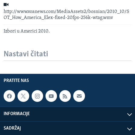
http://www.voanews.com/MediaAssets2/bosnian/2010_10/S
OT_How_America_Elex-fixed-20fps-256k-wtag.wmv
Izbori u Americi 2010.
Nastavi čitati
PRATITE NAS
INFORMACIJE
SADRŽAJ