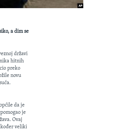
iko, a dim se
veznoj državi
nika hitnih
acio preko
ložile novu
suća.
općile da je
otpomogao je
ržava. Ovaj
kođer veliki