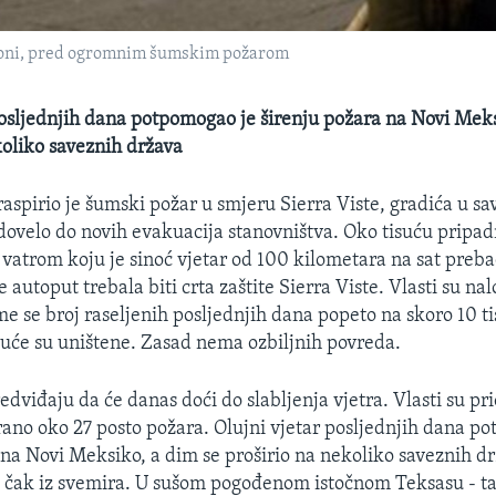
rizoni, pred ogromnim šumskim požarom
posljednjih dana potpomogao je širenju požara na Novi Meks
koliko saveznih država
raspirio je šumski požar u smjeru Sierra Viste, gradića u sa
e dovelo do novih evakuacija stanovništva. Oko tisuću pripad
s vatrom koju je sinoć vjetar od 100 kilometara na sat preb
e autoput trebala biti crta zaštite Sierra Viste. Vlasti su na
me se broj raseljenih posljednjih dana popeto na skoro 10 ti
će su uništene. Zasad nema ozbiljnih povreda.
dviđaju da će danas doći do slabljenja vjetra. Vlasti su pri
lirano oko 27 posto požara. Olujni vjetar posljednjih dana p
 na Novi Meksiko, a dim se proširio na nekoliko saveznih d
je čak iz svemira. U sušom pogođenom istočnom Teksasu - ta