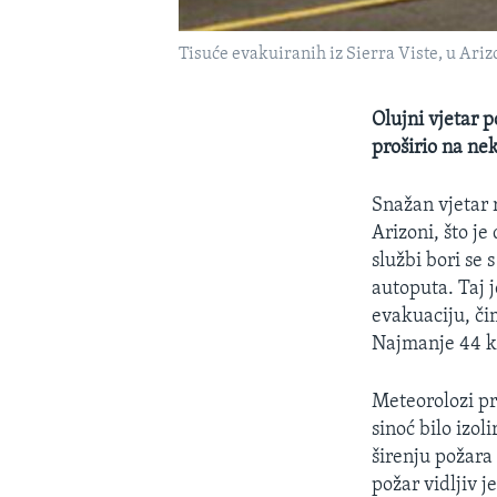
Tisuće evakuiranih iz Sierra Viste, u A
Olujni vjetar 
proširio na ne
Snažan vjetar 
Arizoni, što j
službi bori se 
autoputa. Taj j
evakuaciju, či
Najmanje 44 ku
Meteorolozi pre
sinoć bilo izo
širenju požara
požar vidljiv 