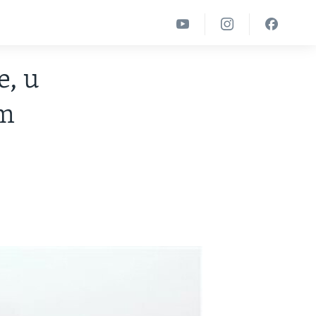
e, u
im