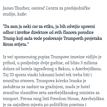
James Thurber, osnivač Centra za predsjedničke
studije, kaže:
"Da sam ja neki car za etiku, ja bih odvojio upravni
odbor i izvršne direktore od svih članova porodice
Trump koji sada vode poslovanje Trumpovih projetaka
širom svijeta."
Iz već spomenutog popisa Trumpove imovine vidljiv je
prihod, u posljednje dvije godine, od blizu 3 miliona
dolara od hotela izgrađenog u Bakuu, u Azerbejdžanu.
Taj 33 sprata visoki luksuzni hotel tek treba biti i
zvanično otvoren. Trumpova kćerka Ivanka je
zadužena za nadzor na gradnjom, mada je hotel
zvanično vlasništvo zeta azerbejdžanskog ministra za
tranport. Prema rang listi Freedom Housa, Azerbejdžan
je na najnižem mjestu po političkim pravima i