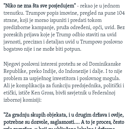
"Niko ne zna šta sve posjedujem"
- rekao je u jednom
trenutku. Trumpov popis imovine, pregled na pune 104
strane, koji je morao ispuniti i predati tokom
predizborne kampanje, pruža određeni, opći, uvid. Bez
poreskih prijava koje je Trump odbio staviti na uvid
javnosti, precizan i detaljan uvid u Trumpovo poslovno
bogatsvo nije i ne može biti potpun.
Njegovi poslovni interesi protežu se od Dominikanske
Republike, preko Indije, do Indonezije i dalje. I to nije
problem za uspješnog investitora i poslovnog mogula.
Ali je komplikacija za funkciju predsjednika, politički i
etički, ističe Ken Gross, bivši savjetnik u Federalnoj
izbornoj komisiji:
"Za gradnju skupih objekata, i u drugim država i ovdje,
potrebne su dozvole, saglasnosti.... A to je proces, često