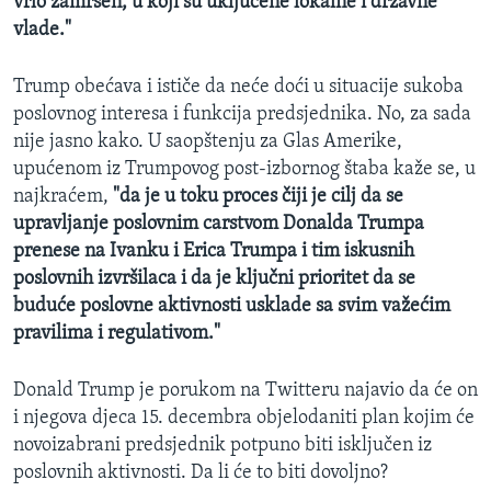
vrlo zamršen, u koji su uključene lokalne i državne
vlade."
Trump obećava i ističe da neće doći u situacije sukoba
poslovnog interesa i funkcija predsjednika. No, za sada
nije jasno kako. U saopštenju za Glas Amerike,
upućenom iz Trumpovog post-izbornog štaba kaže se, u
najkraćem,
"da je u toku proces čiji je cilj da se
upravljanje poslovnim carstvom Donalda Trumpa
prenese na Ivanku i Erica Trumpa i tim iskusnih
poslovnih izvršilaca i da je ključni prioritet da se
buduće poslovne aktivnosti usklade sa svim važećim
pravilima i regulativom."
Donald Trump je porukom na Twitteru najavio da će on
i njegova djeca 15. decembra objelodaniti plan kojim će
novoizabrani predsjednik potpuno biti isključen iz
poslovnih aktivnosti. Da li će to biti dovoljno?