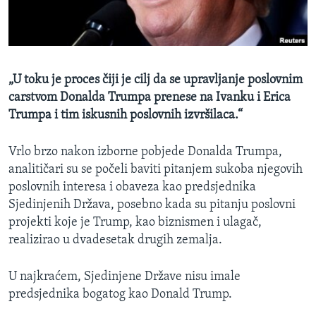
MAGAZIN
O GLASU AMERIKE
Learning English
„U toku je proces čiji je cilj da se upravljanje poslovnim
carstvom Donalda Trumpa prenese na Ivanku i Erica
PRATITE NAS
Trumpa i tim iskusnih poslovnih izvršilaca.“
Vrlo brzo nakon izborne pobjede Donalda Trumpa,
analitičari su se počeli baviti pitanjem sukoba njegovih
Jezici
poslovnih interesa i obaveza kao predsjednika
Sjedinjenih Država, posebno kada su pitanju poslovni
projekti koje je Trump, kao biznismen i ulagač,
realizirao u dvadesetak drugih zemalja.
U najkraćem, Sjedinjene Države nisu imale
predsjednika bogatog kao Donald Trump.