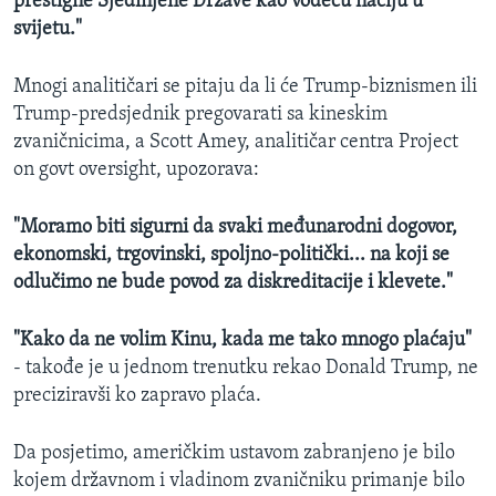
prestigne Sjedinjene Države kao vodeću naciju u
svijetu."
Mnogi analitičari se pitaju da li će Trump-biznismen ili
Trump-predsjednik pregovarati sa kineskim
zvaničnicima, a Scott Amey, analitičar centra Project
on govt oversight, upozorava:
"Moramo biti sigurni da svaki međunarodni dogovor,
ekonomski, trgovinski, spoljno-politički... na koji se
odlučimo ne bude povod za diskreditacije i klevete."
"Kako da ne volim Kinu, kada me tako mnogo plaćaju"
- takođe je u jednom trenutku rekao Donald Trump, ne
preciziravši ko zapravo plaća.
Da posjetimo, američkim ustavom zabranjeno je bilo
kojem državnom i vladinom zvaničniku primanje bilo