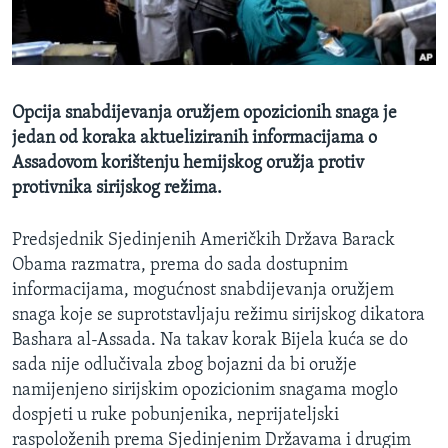
MAGAZIN
O GLASU AMERIKE
Learning English
Opcija snabdijevanja oružjem opozicionih snaga je
jedan od koraka aktueliziranih informacijama o
PRATITE NAS
Assadovom korištenju hemijskog oružja protiv
protivnika sirijskog režima.
Predsjednik Sjedinjenih Američkih Država Barack
Jezici
Obama razmatra, prema do sada dostupnim
informacijama, mogućnost snabdijevanja oružjem
snaga koje se suprotstavljaju režimu sirijskog dikatora
Bashara al-Assada. Na takav korak Bijela kuća se do
sada nije odlučivala zbog bojazni da bi oružje
namijenjeno sirijskim opozicionim snagama moglo
dospjeti u ruke pobunjenika, neprijateljski
raspoloženih prema Sjedinjenim Državama i drugim