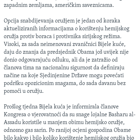
zapadnim zemljama, američkim saveznicama.
Opcija snabdijevanja oružjem je jedan od koraka
aktueliziranih informacijama o korištenju hemijskog
oružja protiv boraca i protivnika sirijskog režima.
Visoki, za sada neimenovani zvaničnici Bijele kuće,
daju do znanja da predsjednik Obama još uvijek nije
donio odgovarajuću odluku, ali da je zatražio od
članova tima na nacionalnu sigurnost da definiraju
načine na koje Sjedinjenine Države mogu povećati
podršku opozicionim snagama, do sada davanu bez
pomoći u oružju.
Prošlog tjedna Bijela kuća je informirala članove
Kongresa o vjerovatnoći da su snage lojalne Basharu al-
Assadu koristile u manjem obimu hemijsko oružje,
odnosno gas sarin. Po ranijoj ocjeni gospodina Obame
bilo kakvo i bilo koliko korištenje hemijskog oružja bio