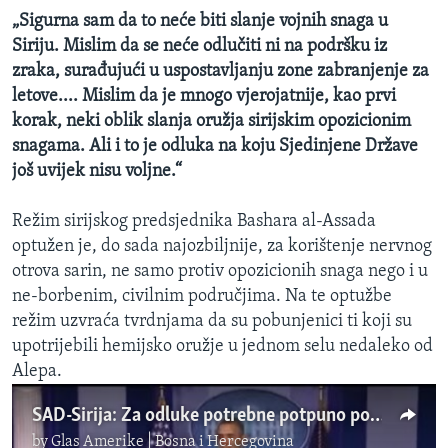
„Sigurna sam da to neće biti slanje vojnih snaga u
Siriju. Mislim da se neće odlučiti ni na podršku iz
zraka, surađujući u uspostavljanju zone zabranjenje za
letove.... Mislim da je mnogo vjerojatnije, kao prvi
korak, neki oblik slanja oružja sirijskim opozicionim
snagama. Ali i to je odluka na koju Sjedinjene Države
još uvijek nisu voljne.“
Režim sirijskog predsjednika Bashara al-Assada
optužen je, do sada najozbiljnije, za korištenje nervnog
otrova sarin, ne samo protiv opozicionih snaga nego i u
ne-borbenim, civilnim područjima. Na te optužbe
režim uzvraća tvrdnjama da su pobunjenici ti koji su
upotrijebili hemijsko oružje u jednom selu nedaleko od
Alepa.
SAD-Sirija: Za odluke potrebne potpuno pouzdane informacije
by
Glas Amerike | Bosna i Hercegovina