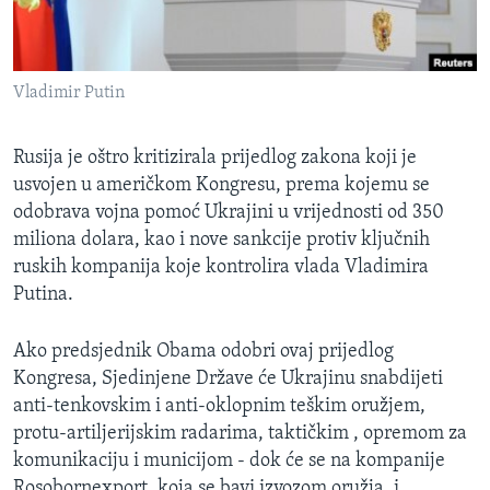
MAGAZIN
O GLASU AMERIKE
Vladimir Putin
Learning English
Rusija je oštro kritizirala prijedlog zakona koji je
PRATITE NAS
usvojen u američkom Kongresu, prema kojemu se
odobrava vojna pomoć Ukrajini u vrijednosti od 350
miliona dolara, kao i nove sankcije protiv ključnih
ruskih kompanija koje kontrolira vlada Vladimira
Jezici
Putina.
Ako predsjednik Obama odobri ovaj prijedlog
Kongresa, Sjedinjene Države će Ukrajinu snabdijeti
anti-tenkovskim i anti-oklopnim teškim oružjem,
protu-artiljerijskim radarima, taktičkim , opremom za
komunikaciju i municijom - dok će se na kompanije
Rosobornexport, koja se bavi izvozom oružja, i