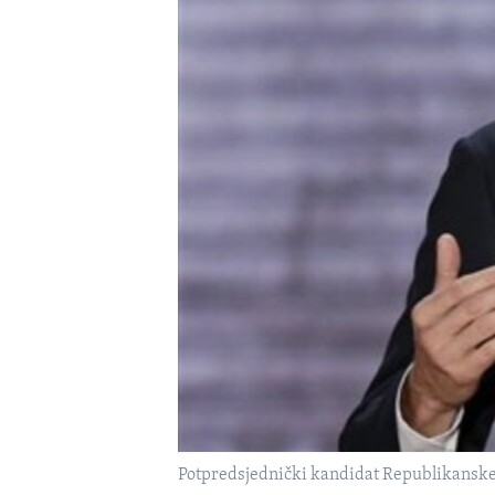
MAGAZIN
O GLASU AMERIKE
Potpredsjednički kandidat Republikanske s