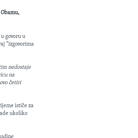
a Obamu,
 u govoru u
raj “izgovorima
utim nedostaje
vicu na
ovo četiri
ijeme ističe za
rade ukoliko
godine