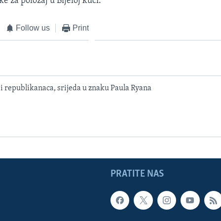
e za položaj u Bijeloj kući.
Follow us
Print
i republikanaca, srijeda u znaku Paula Ryana
PRATITE NAS