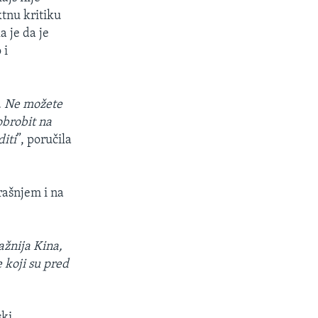
tnu kritiku
a je da je
 i
i. Ne možete
obrobit na
diti
”, poručila
rašnjem i na
ažnija Kina,
 koji su pred
ski