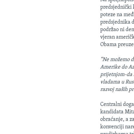
predsjednički
poteze na međ
predsjednika da
podržao ni dem
vjeran američk
Obama preuzeo 
“Ne možemo da 
Amerike do Azi
prijetnjom-da
vladama u Rusi
razvoj naših pr
Centralni doga
kandidata Mita
obraćanje, a 
konvenciji nar