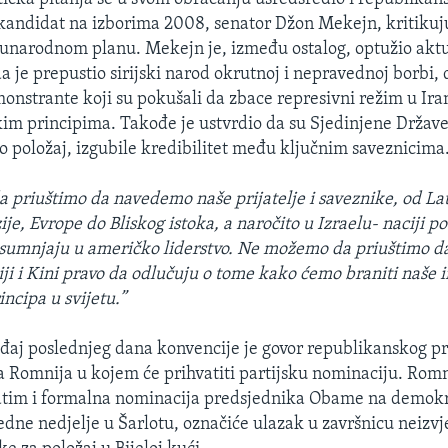
 kandidat na izborima 2008, senator Džon Mekejn, kritiku
unarodnom planu. Mekejn je, između ostalog, optužio akt
 je prepustio sirijski narod okrutnoj i nepravednoj borbi, 
onstrante koji su pokušali da zbace represivni režim u Iran
im principima. Takođe je ustvrdio da su Sjedinjene Države
položaj, izgubile kredibilitet među ključnim saveznicima
priuštimo da navedemo naše prijatelje i saveznike, od La
je, Evrope do Bliskog istoka, a naročito u Izraelu- naciji p
 sumnjaju u američko liderstvo. Ne možemo da priuštimo 
ji i Kini pravo da odlučuju o tome kako ćemo braniti naše i
incipa u svijetu.”
đaj poslednjeg dana konvencije je govor republikanskog p
 Romnija u kojem će prihvatiti partijsku nominaciju. Rom
zatim i formalna nominacija predsjednika Obame na demok
edne nedjelje u Šarlotu, označiće ulazak u završnicu neizv