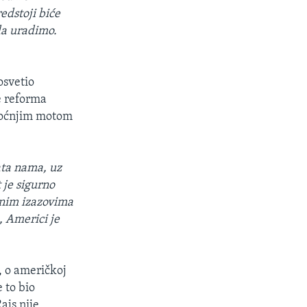
edstoji biće
da uradimo.
osvetio
e reforma
inoćnjim motom
ata nama, uz
 je sigurno
ljnim izazovima
, Americi je
a, o američkoj
e to bio
ajs nije