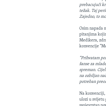
prebacujući kr
težak. Taj per
Zajedno, to m
Osim napada n
pitanjima koji
Medikera, zdr
konvencije “Mo
“Prihvatam poz
šanse za mlade
spreman. Cijel
na ozbiljan nač
potreban preok
Na konvenciji, 
ulozi u svijetu
svojevrstan po