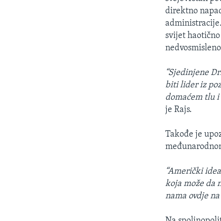
direktno napad
administracije.
svijet haotično
nedvosmisleno 
“Sjedinjene Drž
biti lider iz p
domaćem tlu i l
je Rajs.
Takođe je upoz
međunarodnom 
“Američki idea
koja može da n
nama ovdje na 
Na spoljnopoli