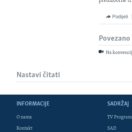
predizborne trk
Podijeli
Povezano
Na konvencij
Nastavi čitati
INFORMACIJE
SADRŽAJ
Learning English
O nama
TV Program
Kontakt
SAD