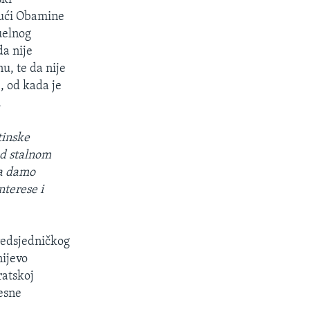
jući Obamine
uelnog
da nije
u, te da nije
, od kada je
.
tinske
od stalnom
da damo
nterese i
redsjedničkog
nijevo
ratskoj
jesne