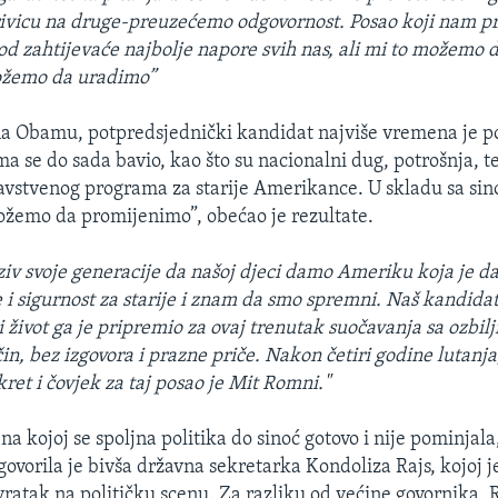
ivicu na druge-preuzećemo odgovornost. Posao koji nam pr
iod zahtijevaće najbolje napore svih nas, ali mi to možemo 
ožemo da uradimo”
a Obamu, potpredsjednički kandidat najviše vremena je p
ma se do sada bavio, kao što su nacionalni dug, potrošnja, t
avstvenog programa za starije Amerikance. U skladu sa s
žemo da promijenimo”, obećao je rezultate.
iv svoje generacije da našoj djeci damo Ameriku koja je d
 i sigurnost za starije i znam da smo spremni. Naš kandidat
i život ga je pripremio za ovaj trenutak suočavanja sa ozbi
in, bez izgovora i prazne priče. Nakon četiri godine lutanja
ret i čovjek za taj posao je Mit Romni."
na kojoj se spoljna politika do sinoć gotovo i nije pominjal
 govorila je bivša državna sekretarka Kondoliza Rajs, kojoj j
vratak na političku scenu. Za razliku od većine govornika, R