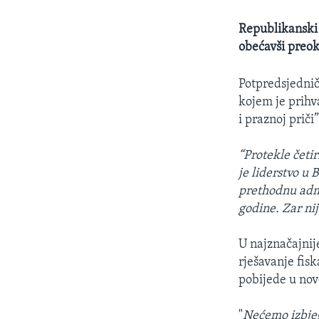
Republikanski
obećavši preokr
Potpredsjednič
kojem je prihv
i praznoj prič
“Protekle četir
je liderstvo u 
prethodnu admin
godine. Zar ni
U najznačajnije
rješavanje fis
pobijede u no
"
Nećemo izbjeg