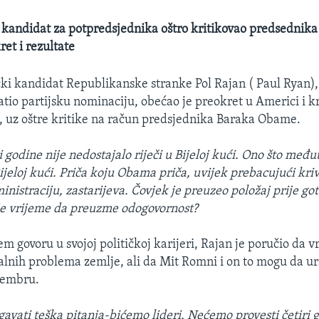
 kandidat za potpredsjednika oštro kritikovao predsednik
et i rezultate
ki kandidat Republikanske stranke Pol Rajan ( Paul Ryan),
atio partijsku nominaciju, obećao je preokret u Americi i k
i”, uz oštre kritike na račun predsjednika Baraka Obame.
i godine nije nedostajalo riječi u Bijeloj kući. Ono što međ
Bijeloj kući. Priča koju Obama priča, uvijek prebacujući kri
istraciju, zastarijeva. Čovjek je preuzeo položaj prije got
je vrijeme da preuzme odogovornost?
m govoru u svojoj političkoj karijeri, Rajan je poručio da vr
kalnih problema zemlje, ali da Mit Romni i on to mogu da u
vembru.
avati teška pitanja-bićemo lideri. Nećemo provesti četiri 