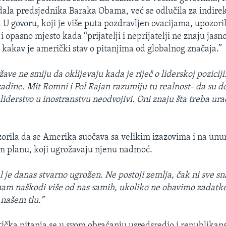
ala predsjednika Baraka Obama, već se odlučila za indirek
 U govoru, koji je više puta pozdravljen ovacijama, upozoril
 i opasno mjesto kada “prijatelji i neprijatelji ne znaju jasno
kakav je američki stav o pitanjima od globalnog značaja.”
ave ne smiju da oklijevaju kada je riječ o liderskoj pozicij
ozadine. Mit Romni i Pol Rajan razumiju tu realnost- da su d
iderstvo u inostranstvu neodvojivi. Oni znaju šta treba ura
orila da se Amerika suočava sa velikim izazovima i na unu
planu, koji ugrožavaju njenu nadmoć.
l je danas stvarno ugrožen. Ne postoji zemlja, čak ni sve sn
am naškodi više od nas samih, ukoliko ne obavimo zadatke
našem tlu.”
tička pitanja se u svom obraćanju usredsredio i republikan