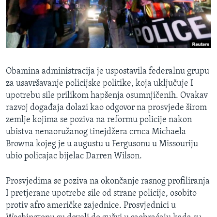
MAGAZIN
O GLASU AMERIKE
Learning English
Obamina administracija je uspostavila federalnu grupu
PRATITE NAS
za usavršavanje policijske politike, koja uključuje I
upotrebu sile prilikom hapšenja osumnjičenih. Ovakav
razvoj događaja dolazi kao odgovor na prosvjede širom
zemlje kojima se poziva na reformu policije nakon
Jezici
ubistva nenaoružanog tinejdžera crnca Michaela
Browna kojeg je u augustu u Fergusonu u Missouriju
ubio policajac bijelac Darren Wilson.
Prosvjedima se poziva na okončanje rasnog profiliranja
I pretjerane upotrebe sile od strane policije, osobito
protiv afro američke zajednice. Prosvjednici u