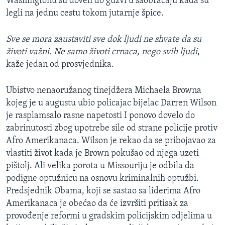
Washingtonu su doveli do gužvi u saobraćaju kada su
legli na jednu cestu tokom jutarnje špice.
Sve se mora zaustaviti sve dok ljudi ne shvate da su
životi važni. Ne samo životi crnaca, nego svih ljudi
,
kaže jedan od prosvjednika.
Ubistvo nenaoružanog tinejdžera Michaela Browna
kojeg je u augustu ubio policajac bijelac Darren Wilson
je rasplamsalo rasne napetosti I ponovo dovelo do
zabrinutosti zbog upotrebe sile od strane policije protiv
Afro Amerikanaca. Wilson je rekao da se pribojavao za
vlastiti život kada je Brown pokušao od njega uzeti
pištolj. Ali velika porota u Missouriju je odbila da
podigne optužnicu na osnovu kriminalnih optužbi.
Predsjednik Obama, koji se sastao sa liderima Afro
Amerikanaca je obećao da će izvršiti pritisak za
provođenje reformi u gradskim policijskim odjelima u