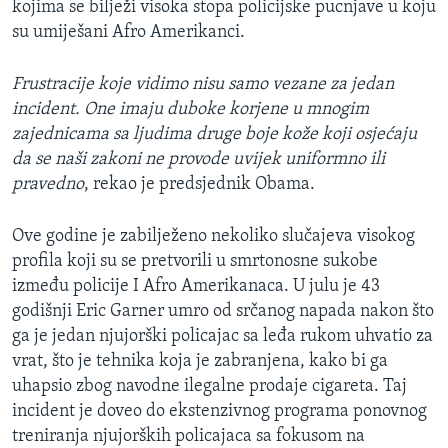
kojima se bilježi visoka stopa policijske pucnjave u koju
su umiješani Afro Amerikanci.
Frustracije koje vidimo nisu samo vezane za jedan
incident. One imaju duboke korjene u mnogim
zajednicama sa ljudima druge boje kože koji osjećaju
da se naši zakoni ne provode uvijek uniformno ili
pravedno
, rekao je predsjednik Obama.
Ove godine je zabilježeno nekoliko slučajeva visokog
profila koji su se pretvorili u smrtonosne sukobe
između policije I Afro Amerikanaca. U julu je 43
godišnji Eric Garner umro od srčanog napada nakon što
ga je jedan njujorški policajac sa leđa rukom uhvatio za
vrat, što je tehnika koja je zabranjena, kako bi ga
uhapsio zbog navodne ilegalne prodaje cigareta. Taj
incident je doveo do ekstenzivnog programa ponovnog
treniranja njujorških policajaca sa fokusom na