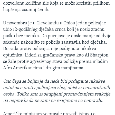
dozvoljenu količinu sile koja se može koristiti prilikom
hapšenja osumnjičenih.
U novembru je u Clevelandu u Ohiou jedan policajac
ubio 12-godišnjeg dječaka crnca koji je nosio zračnu
pušku bez metaka. Do pucnjave je došlo manje od dvije
sekunde nakon što se policija zaustavila kod dječaka.
Do sada protiv policajca nije podignuta nikakva
optužnica. Lideri za građanska prava kao Al Sharpton
se žale protiv agresivnog stava policije prema mladim
Afro Amerikancima I drugim manjinama.
Ono čega se bojim je da neće biti podignute nikakve
optužnice protiv policajaca zbog ubistva nenaoružanih
osoba. Toliko smo zaokupljeni promoviranjem reakcije
na nepravdu da ne sami ne reagiramo na nepravdu.
Američko ministarstvo pravde provodi istragu o