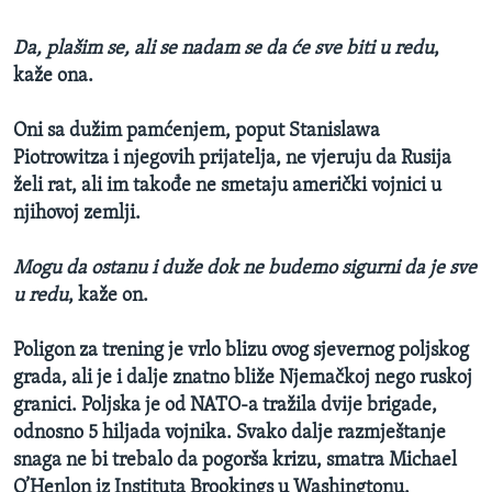
Da, plašim se, ali se nadam se da će sve biti u redu
,
kaže ona.
Oni sa dužim pamćenjem, poput Stanislawa
Piotrowitza i njegovih prijatelja, ne vjeruju da Rusija
želi rat, ali im takođe ne smetaju američki vojnici u
njihovoj zemlji.
Mogu da ostanu i duže dok ne budemo sigurni da je sve
u redu
, kaže on.
Poligon za trening je vrlo blizu ovog sjevernog poljskog
grada, ali je i dalje znatno bliže Njemačkoj nego ruskoj
granici. Poljska je od NATO-a tražila dvije brigade,
odnosno 5 hiljada vojnika. Svako dalje razmještanje
snaga ne bi trebalo da pogorša krizu, smatra Michael
O’Henlon iz Instituta Brookings u Washingtonu.