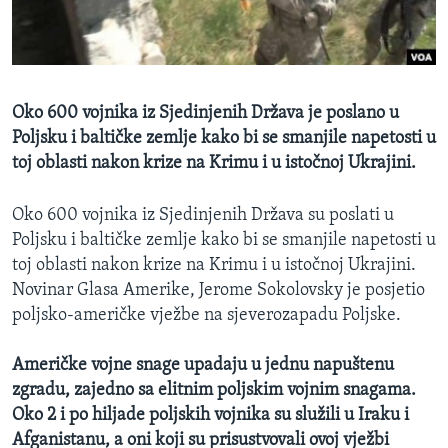
MAGAZIN
O GLASU AMERIKE
Learning English
Oko 600 vojnika iz Sjedinjenih Država je poslano u
Poljsku i baltičke zemlje kako bi se smanjile napetosti u
PRATITE NAS
toj oblasti nakon krize na Krimu i u istočnoj Ukrajini.
Oko 600 vojnika iz Sjedinjenih Država su poslati u
Poljsku i baltičke zemlje kako bi se smanjile napetosti u
Jezici
toj oblasti nakon krize na Krimu i u istočnoj Ukrajini.
Novinar Glasa Amerike, Jerome Sokolovsky je posjetio
poljsko-američke vježbe na sjeverozapadu Poljske.
Američke vojne snage upadaju u jednu napuštenu
zgradu, zajedno sa elitnim poljskim vojnim snagama.
Oko 2 i po hiljade poljskih vojnika su služili u Iraku i
Afganistanu, a oni koji su prisustvovali ovoj vježbi