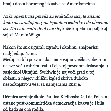
imaju dosta borbenog iskustva sa Amerikancima.
Naša operativna pravila su praktično ista, te znamo
kako da sarađujemo, da ispunimo zadatke i da obavimo
sve što nam nadređeni narede
, kaže kapetan u poljskoj
vojsci Marcin Wilga.
Nakon što su osigurali zgradu i okolinu, snajperisti
nadgledaju šumu.
Mediji su bili pozvani da snime vojnu vježbu s obzirom
na sve veću zabrinutost u Poljskoj povodom dešavanja u
susjednoj Ukrajini. Swidwin je najveći grad u toj
oblasti, a njegov idilični izgled skriva duboko
nespokojstvo u vezi sa namjerama Rusije.
Učenica srednje škole Paulina Kielboska želi da Poljska
ostane post-komunistička demokracija kakva je i bila
od kada se ona rodila.