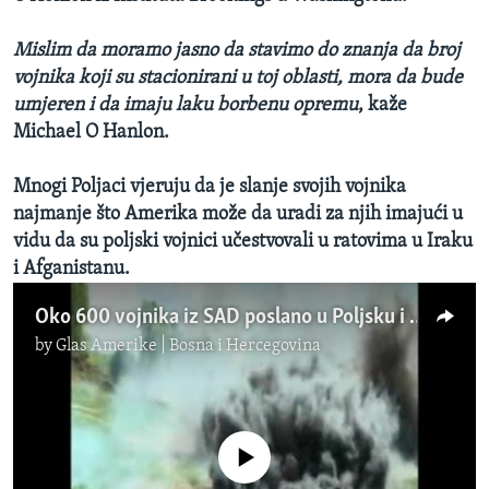
Mislim da moramo jasno da stavimo do znanja da broj
vojnika koji su stacionirani u toj oblasti, mora da bude
umjeren i da imaju laku borbenu opremu
, kaže
Michael O Hanlon.
Mnogi Poljaci vjeruju da je slanje svojih vojnika
najmanje što Amerika može da uradi za njih imajući u
vidu da su poljski vojnici učestvovali u ratovima u Iraku
i Afganistanu.
Oko 600 vojnika iz SAD poslano u Poljsku i baltičke zemlje
by
Glas Amerike | Bosna i Hercegovina
No media source currently available