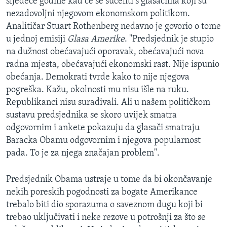
sljedeće godine kad će se sučeliti s glasačima koji su
nezadovoljni njegovom ekonomskom politikom.
Analitičar Stuart Rothenberg nedavno je govorio o tome
u jednoj emisiji
Glasa Amerike
. "Predsjednik je stupio
na dužnost obećavajući oporavak, obećavajući nova
radna mjesta, obećavajući ekonomski rast. Nije ispunio
obećanja. Demokrati tvrde kako to nije njegova
pogreška. Kažu, okolnosti mu nisu išle na ruku.
Republikanci nisu surađivali. Ali u našem političkom
sustavu predsjednika se skoro uvijek smatra
odgovornim i ankete pokazuju da glasači smatraju
Baracka Obamu odgovornim i njegova popularnost
pada. To je za njega značajan problem".
Predsjednik Obama ustraje u tome da bi okončavanje
nekih poreskih pogodnosti za bogate Amerikance
trebalo biti dio sporazuma o saveznom dugu koji bi
trebao uključivati i neke rezove u potrošnji za što se