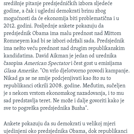
središnje pitanje predsjedničkih izbora sljedeće
godine, a čak i ugledni demokrati brinu zbog
mogućnosti da će ekonomija biti problematična i u
2012. godini. Posljednje ankete pokazuju da
predsjednik Obama ima malu prednost nad Mittom
Romneyem kad bi se izbori održali sada. Predsjednik
ima nešto veću prednost nad drugim republikanskim
kandidatima. David Aikman je jedan od urednika
časopisa
American Spectator
i čest gost u emisijama
Glasa Amerike
. "On vrlo djelotvorno provodi kampanje.
Nikad ga se ne smije podcjenjivati kao što su to
republikanci otkrili 2008. godine. Međutim, sučeljen
je s nekom vrstom ekonomskog nazadovanja, i to mu
sad predstavlja teret. Ne može i dalje govoriti kako je
sve to pogreška predsjednika Busha".
Ankete pokazuju da su demokrati u velikoj mjeri
ujedinjeni oko predsjednika Obama, dok republikanci