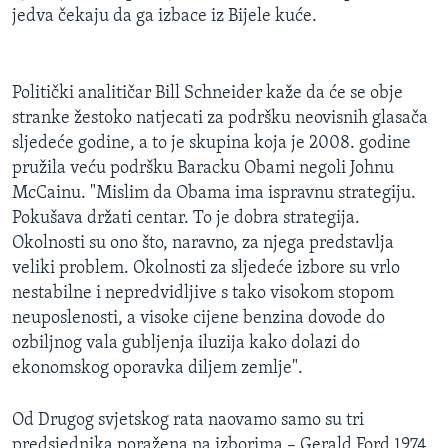
jedva čekaju da ga izbace iz Bijele kuće.
Politički analitičar Bill Schneider kaže da će se obje
stranke žestoko natjecati za podršku neovisnih glasača
sljedeće godine, a to je skupina koja je 2008. godine
pružila veću podršku Baracku Obami negoli Johnu
McCainu. "Mislim da Obama ima ispravnu strategiju.
Pokušava držati centar. To je dobra strategija.
Okolnosti su ono što, naravno, za njega predstavlja
veliki problem. Okolnosti za sljedeće izbore su vrlo
nestabilne i nepredvidljive s tako visokom stopom
neuposlenosti, a visoke cijene benzina dovode do
ozbiljnog vala gubljenja iluzija kako dolazi do
ekonomskog oporavka diljem zemlje".
Od Drugog svjetskog rata naovamo samo su tri
predsjednika poražena na izborima – Gerald Ford 1974,