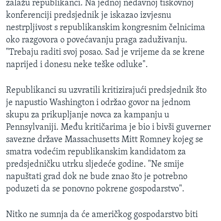
zalažu republikanci. Na jednoj nedavnoj tiskovnoj
konferenciji predsjednik je iskazao izvjesnu
nestrpljivost s republikanskim kongresnim čelnicima
oko razgovora o povećavanju praga zaduživanju.
"Trebaju raditi svoj posao. Sad je vrijeme da se krene
naprijed i donesu neke teške odluke".
Republikanci su uzvratili kritizirajući predsjednik što
je napustio Washington i održao govor na jednom
skupu za prikupljanje novca za kampanju u
Pennsylvaniji. Među kritičarima je bio i bivši guverner
savezne države Massachusetts Mitt Romney kojeg se
smatra vodećim republikanskim kandidatom za
predsjedničku utrku sljedeće godine. "Ne smije
napuštati grad dok ne bude znao što je potrebno
poduzeti da se ponovno pokrene gospodarstvo".
Nitko ne sumnja da će američkog gospodarstvo biti