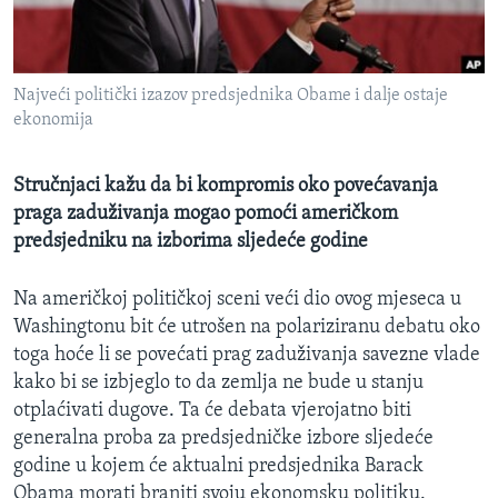
MAGAZIN
O GLASU AMERIKE
Najveći politički izazov predsjednika Obame i dalje ostaje
Learning English
ekonomija
PRATITE NAS
Stručnjaci kažu da bi kompromis oko povećavanja
praga zaduživanja mogao pomoći američkom
predsjedniku na izborima sljedeće godine
Jezici
Na američkoj političkoj sceni veći dio ovog mjeseca u
Washingtonu bit će utrošen na polariziranu debatu oko
toga hoće li se povećati prag zaduživanja savezne vlade
kako bi se izbjeglo to da zemlja ne bude u stanju
otplaćivati dugove. Ta će debata vjerojatno biti
generalna proba za predsjedničke izbore sljedeće
godine u kojem će aktualni predsjednika Barack
Obama morati braniti svoju ekonomsku politiku.